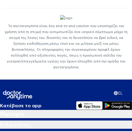
Το doctoranytime είναι ένα end-to-end solution που υποστηρίζει τον
χρήστη από τη στιγμή που αντιμετωπίζει ένα ιατρικό σύμπτωμα μέχρι τη
στιγμή της λύσης του, δίνοντάς του τη δυνατότητα να βρεί ειδικό, να
ζητήσει καθοδήγηση μέσω chat και να μιλήσει μαζί του μέσω
βιντεοκλήσης. Οι πληροφορίες του συγκεκριμένου προφίλ έχουν
συλλεχθεί από αξιόπιστες πηγές, όπως η προσωπική σελίδα του
γιατρού/επαγγελματία υγείας και έχουν ελεγχθεί από την ομάδα του
doctoranytime.
EL
Κατέβασε το app
Περιοχές
Ειδικότητες