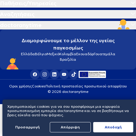
Παθήσεις/Υπηρεσίες
Αναζητήσεις
doctoranytime
Διαμορφώνουμε το μέλλον της υγείας
παγκοσμίως
Ελλάδα
Βέλγιο
Μεξικό
Κολομβία
Εκουαδόρ
Γουατεμάλα
Βραζιλία
Οροι χρήσης
Cookies
Πολιτική προστασίας προσωπικού απορρήτου
© 2026 doctoranytime
Χρησιμοποιούμε cookies για να σου προσφέρουμε μια κορυφαία
προσωποποιημένη εμπειρία doctoranytime και να σε βοηθήσουμε να
βρεις εύκολα αυτό που ψάχνεις.
Προσαρμογή
Απόρριψη
Aποδοχή