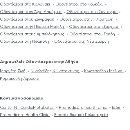
Οδοντίατροι στο Κολωνάκι
Οδοντίατροι στο Κουκάκι
Οδοντίατροι στον Άγιο Δημήτριο
Οδοντίατροι στο Σύνταγμα
Οδοντίατροι στου Ζωγράφου
Οδοντίατροι στην Ηλιούπολη
Οδοντίατροι στην Πλατεία Μαβίλη
Οδοντίατροι στα Εξάρχεια
Οδοντίατροι στους Αμπελόκηπους
Οδοντίατροι στου Γουδή
Οδοντίατροι στη Νεάπολη
Οδοντίατροι στη Νέα Σμύρνη
Δημοφιλείς Οδοντίατροι στην Αθήνα
Μαργέτη Ζωή
Νικολαΐδης Κωνσταντίνος
Κωσταρέλου Μελίνα
Κυριακούλη Αφροδίτη
Κοντινά νοσοκομεία
Center NT-CardioMetabolics
Premedicare health clinic
Ιάζω
Premedicare Health Clinic
Bioclab Ιδιωτικά Πολυιατρεία