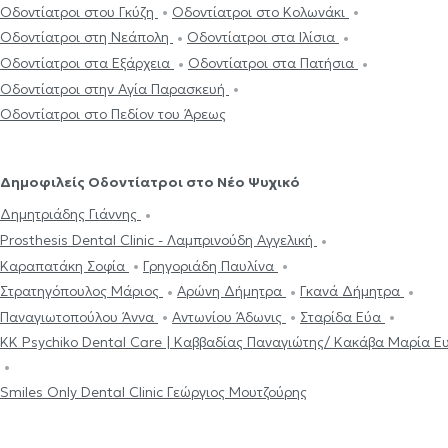
Οδοντίατροι στου Γκύζη
Οδοντίατροι στο Κολωνάκι
Οδοντίατροι στη Νεάπολη
Οδοντίατροι στα Ιλίσια
Οδοντίατροι στα Εξάρχεια
Οδοντίατροι στα Πατήσια
Οδοντίατροι στην Αγία Παρασκευή
Οδοντίατροι στο Πεδίον του Άρεως
Δημοφιλείς Οδοντίατροι στο Νέο Ψυχικό
Δημητριάδης Γιάννης
Prosthesis Dental Clinic - Λαμπρινούδη Αγγελική
Καραπατάκη Σοφία
Γρηγοριάδη Παυλίνα
Στρατηγόπουλος Μάριος
Αρώνη Δήμητρα
Γκανά Δήμητρα
Παναγιωτοπούλου Άννα
Αντωνίου Άδωνις
Σταρίδα Εύα
KK Psychiko Dental Care | Καββαδίας Παναγιώτης/ Κακάβα Μαρία Ε
Smiles Only Dental Clinic Γεώργιος Μουτζούρης