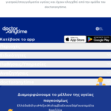
γιατρού/επαγγελματία υγείας και έχουν ελεγχθεί από την ομάδα του
doctoranytime.
EL
Κατέβασε το app
Περιοχές
Ειδικότητες
Παθήσεις/Υπηρεσίες
Αναζητήσεις
doctoranytime
Διαμορφώνουμε το μέλλον της υγείας
παγκοσμίως
Ελλάδα
Βέλγιο
Μεξικό
Κολομβία
Εκουαδόρ
Γουατεμάλα
Βραζιλία