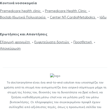
Κοντινά νοσοκομεία
Premedicare health clinic
Premedicare Health Clinic
Bioclab Ιδιωτικά Πολυιατρεία
Center NT-CardioMetabolics
Ιάζω
Ερωτήσεις και Απαντήσεις
Εξαγωγή φρονιμίτη
Εμφυτεύματα δοντιών
Προσθετική
Απονεύρωση
Το doctoranytime είναι ένα end-to-end solution που υποστηρίζει τον
χρήστη από τη στιγμή που αντιμετωπίζει ένα ιατρικό σύμπτωμα μέχρι τη
στιγμή της λύσης του, δίνοντάς του τη δυνατότητα να βρεί ειδικό, να
ζητήσει καθοδήγηση μέσω chat και να μιλήσει μαζί του μέσω
βιντεοκλήσης. Οι πληροφορίες του συγκεκριμένου προφίλ έχουν
συλλεχθεί από αξιόπιστες πηγές, όπως η προσωπική σελίδα του