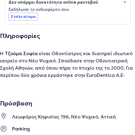
Δεν υπάρχει δυνατότητα online ραντεβού
Εκδήλωσε το ενδιαφέρον σου
Στείλε αίτημα
Πληροφορίες
Η
Τζούμα Σοφία
είναι Οδοντίατρος και διατηρεί ιδιωτικό
ιατρείο στο Νέο Ψυχικό. Σπούδασε στην Οδοντιατρική
Σχολή Αθηνών, από όπου πήρε το πτυχίο της το 2000. Για
περίπου δύο χρόνια εργάστηκε στην EuroDentica A.E-
εξειδικευμένη οδοντιατρική φροντίδα, αρχικά ως βοηθός
και στη συνέχεια ως οδοντίατρος στο υποκατάστημά της
στις Σπέτσες. Παράλληλα, προσέφερε εθελοντικά τις
Πρόσβαση
υπηρεσίες της στο πολυϊατρείο των "Γιατρών του Κόσμου"
και συμμετείχε σε προληπτικά προγράμματα για τα
Λεωφόρος Κηφισίας 196, Νέο Ψυχικό, Αττική
παιδιά των νηπιαγωγείων του Δήμου Αθηναίων, του δήμου
Σπετσών, το "Χωριό S.O.S" και το "Xαμόγελο του παιδιού".
Parking
Το 2002-2003 πραγματοποίησε μεταπτυχιακές σπουδές