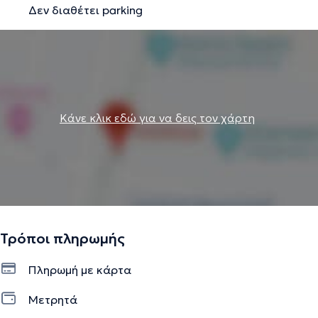
Δεν διαθέτει parking
στην Aισθητική Oδοντιατρική στο Πανεπιστήμιο Tufts
Βοστώνης στις Η.Π.Α.. Κατά την διάρκεια των σπουδών
της , τόσο στην Ελλάδα, όσο και στο εξωτερικό,
παρακολουθεί πλήθος σεμιναρίων και συνεδρίων.
Την περιγραφή επιμελείται η ομάδα του doctoranytime βασισμένη σε
Κάνε κλικ εδώ για να δεις τον χάρτη
επαληθευμένες πληροφορίες.
Τρόποι πληρωμής
Πληρωμή με κάρτα
Μετρητά