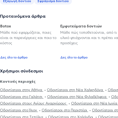
Εξαγωγή δοντιού
Σφράγισμα δοντιού
Προτεινόμενα άρθρα
Botox
Εμφυτεύματα δοντιών
Μάθε πού εφαρμόζεται, ποιες
Μάθε πώς τοποθετούνται, από τι
είναι οι παρενέργειες και ποιο το
υλικό φτιάχνονται και τι πρέπει ν
κόστος
προσέχεις
Δες όλο το άρθρο
Δες όλο το άρθρο
Χρήσιμοι σύνδεσμοι
Κοντινές περιοχές
Οδοντίατροι στην Αθήνα
Οδοντίατροι στη Νέα Χαλκηδόνα
Οδοντ
Οδοντίατροι στο Γαλάτσι
Οδοντίατροι στη Νέα Φιλαδέλφεια
Οδο
Οδοντίατροι στους Αγίους Αναργύρους
Οδοντίατροι στη Νέα Ιωνί
Οδοντίατροι στο Ίλιον
Οδοντίατροι στο Περιστέρι
Οδοντίατροι στ
Οδοντίατροι στα Σεπόλια
Οδοντίατροι στο Χαλάνδρι
Οδοντίατρο