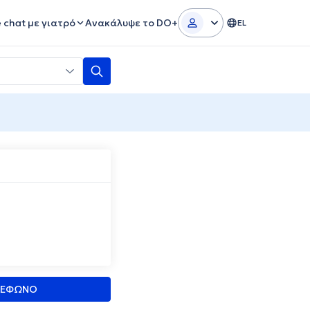
e chat με γιατρό
Ανακάλυψε το DO+
EL
ΛΕΦΩΝΟ