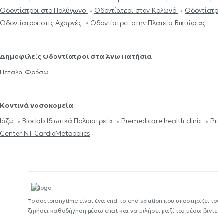
Οδοντίατροι στο Πολύγωνο
Οδοντίατροι στον Κολωνό
Οδοντίατρ
Οδοντίατροι στις Αχαρνές
Οδοντίατροι στην Πλατεία Βικτώριας
Δημοφιλείς Οδοντίατροι στα Άνω Πατήσια
Πεταλά Φρόσω
Κοντινά νοσοκομεία
Ιάζω
Bioclab Ιδιωτικά Πολυιατρεία
Premedicare health clinic
Pr
Center NT-CardioMetabolics
Το doctoranytime είναι ένα end-to-end solution που υποστηρίζει το
ζητήσει καθοδήγηση μέσω chat και να μιλήσει μαζί του μέσω βιντ