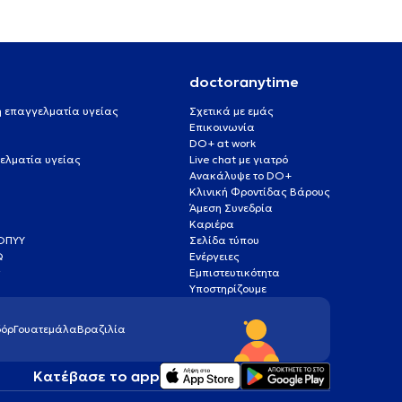
doctoranytime
 ή επαγγελματία υγείας
Σχετικά με εμάς
Επικοινωνία
DO+ at work
ελματία υγείας
Live chat με γιατρό
Ανακάλυψε το DO+
Κλινική Φροντίδας Βάρους
Άμεση Συνεδρία
Καριέρα
ΕΟΠΥΥ
Σελίδα τύπου
Q
Ενέργειες
ς
Εμπιστευτικότητα
Υποστηρίζουμε
όρ
Γουατεμάλα
Βραζιλία
Κατέβασε το app