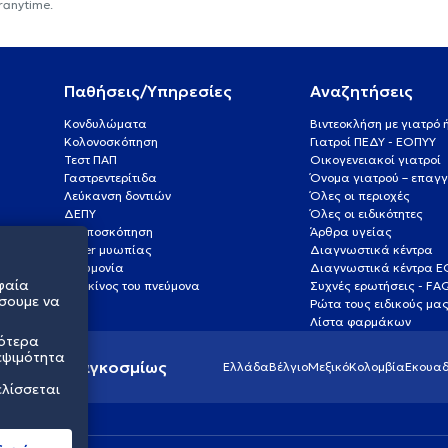
ranytime.
Παθήσεις/Υπηρεσίες
Αναζητήσεις
Κονδυλώματα
Βιντεοκλήση με γιατρό
Κολονοσκόπηση
Γιατροί ΠΕΔΥ - ΕΟΠΥΥ
Τεστ ΠΑΠ
Οικογενειακοί γιατροί
Γαστρεντερίτιδα
Όνομα γιατρού – επαγγ
Λεύκανση δοντιών
Όλες οι περιοχές
ΔΕΠΥ
Όλες οι ειδικότητες
Κολποσκόπηση
Άρθρα υγείας
Laser μυωπίας
Διαγνωστικά κέντρα
Πνευμονία
Διαγνωστικά κέντρα 
φαία
Καρκίνος του πνεύμονα
Συχνές ερωτήσεις - FA
σουμε να
Ρώτα τους ειδικούς μα
Λίστα φαρμάκων
σότερα
εψιμότητα
ς υγείας παγκοσμίως
Ελλάδα
Βέλγιο
Μεξικό
Κολομβία
Εκουαδ
ελίσσεται