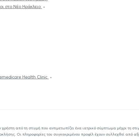
οι στο Νέο Ηράκλειο
emedicare Health Clinic
ν χρήστη από τη στιγμή που αντιμετωπίζει ένα ιατρικό σύμπτωμα μέχρι τη στιγμ
εοκλήσης. Οι πληροφορίες του συγκεκριμένου προφίλ έχουν συλλεχθεί από αξ