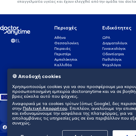
επαγγελματία υγείας και έχουν ελεγχθεί από την ομάδα του docto
Περιοχές
Ειδικότητες
Αθήνα
ΩΡΛ
EL
Θεσσαλονίκη
Δερματολόγοι
Πειραιάς
Γυναικολόγοι
Περιστέρι
Οδοντίατροι
Αμπελόκηποι
Παθολόγοι
Καλλιθέα
Ψυχολόγοι
Πάτρα
Οφθαλμίατροι
🍪 Αποδοχή cookies
Γλυφάδα
Ενδοκρινολόγοι
Νίκαια
Ουρολόγοι
Χρησιμοποιούμε cookies για να σου προσφέρουμε μια κορυ
Νέα Σμύρνη
Καρδιολόγοι
προσωποποιημένη εμπειρία doctoranytime και να σε βοηθή
βρεις εύκολα αυτό που ψάχνεις.
Αναφορικά με τα cookies τρίτων (όπως Google), δες περισ
στην
Πολιτική Απορρήτου
. Επιπλέον, αναλύουμε την επισκ
Διαμορφώνουμε το μέλλον τη
και ενδυναμώνουμε την ασφάλεια της πλατφόρμας, για να
απολαμβάνεις τις υπηρεσίες μας σε ένα περιβάλλον που εξ
συνεχώς.