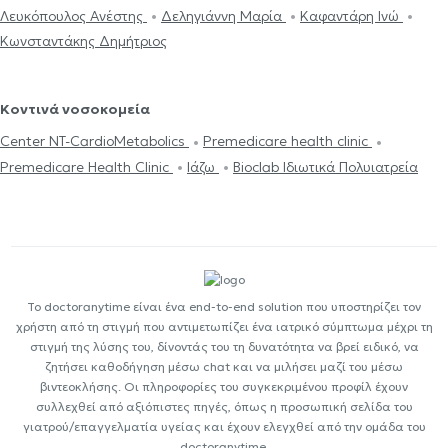
Λευκόπουλος Ανέστης
Δεληγιάννη Μαρία
Καφαντάρη Ινώ
Κωνσταντάκης Δημήτριος
Κοντινά νοσοκομεία
Center NT-CardioMetabolics
Premedicare health clinic
Premedicare Health Clinic
Ιάζω
Bioclab Ιδιωτικά Πολυιατρεία
Το doctoranytime είναι ένα end-to-end solution που υποστηρίζει τον
χρήστη από τη στιγμή που αντιμετωπίζει ένα ιατρικό σύμπτωμα μέχρι τη
στιγμή της λύσης του, δίνοντάς του τη δυνατότητα να βρεί ειδικό, να
ζητήσει καθοδήγηση μέσω chat και να μιλήσει μαζί του μέσω
βιντεοκλήσης. Οι πληροφορίες του συγκεκριμένου προφίλ έχουν
συλλεχθεί από αξιόπιστες πηγές, όπως η προσωπική σελίδα του
γιατρού/επαγγελματία υγείας και έχουν ελεγχθεί από την ομάδα του
doctoranytime.