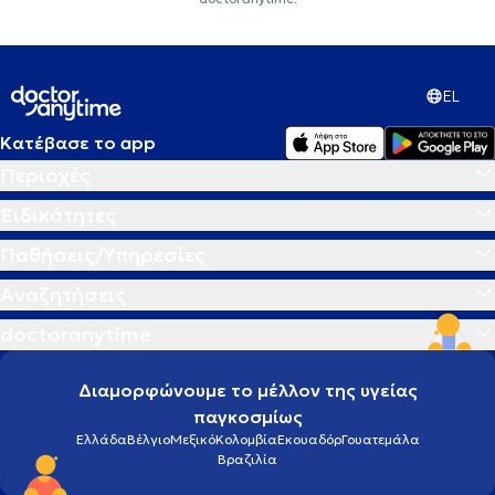
EL
Κατέβασε το app
Περιοχές
Ειδικότητες
Παθήσεις/Υπηρεσίες
Αναζητήσεις
doctoranytime
Διαμορφώνουμε το μέλλον της υγείας
παγκοσμίως
Ελλάδα
Βέλγιο
Μεξικό
Κολομβία
Εκουαδόρ
Γουατεμάλα
Βραζιλία