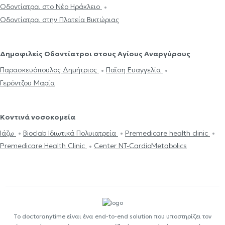
Οδοντίατροι στο Νέο Ηράκλειο
Οδοντίατροι στην Πλατεία Βικτώριας
Δημοφιλείς Οδοντίατροι στους Αγίους Αναργύρους
Παρασκευόπουλος Δημήτριος
Παΐση Ευαγγελία
Γερόντζου Μαρία
Κοντινά νοσοκομεία
Ιάζω
Bioclab Ιδιωτικά Πολυιατρεία
Premedicare health clinic
Premedicare Health Clinic
Center NT-CardioMetabolics
Το doctoranytime είναι ένα end-to-end solution που υποστηρίζει τον