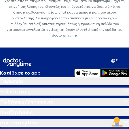
χρήστη από τη στιγμή που αντιμετωπίζει ένα ιατρικό σύμπτωμα μέχρι τη
στιγμή της λύσης του, δίνοντάς του τη δυνατότητα να βρεί ειδικό, να
ζητήσει καθοδήγηση μέσω chat και να μιλήσει μαζί του μέσω
βιντεοκλήσης. Οι πληροφορίες του συγκεκριμένου προφίλ έχουν
συλλεχθεί από αξιόπιστες πηγές, όπως η προσωπική σελίδα του
γιατρού/επαγγελματία υγείας και έχουν ελεγχθεί από την ομάδα του
doctoranytime.
EL
Κατέβασε το app
Περιοχές
Ειδικότητες
Παθήσεις/Υπηρεσίες
Αναζητήσεις
doctoranytime