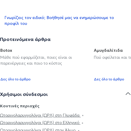
Γνωρίζεις τον ειδικό; Βοήθησέ μας να ενημερώσουμε το
προφίλ του
Προτεινόμενα άρθρα
Botox
Αμυγδαλίτιδα
Μάθε πού εφαρμόζεται, ποιες είναι οι
Πού οφείλεται και τ
παρενέργειες και ποιο το κόστος
Δες όλο το άρθρο
Δες όλο το άρθρο
Χρήσιμοι σύνδεσμοι
Κοντινές περιοχές
Ωτορινολαρυγγολόγοι (ΩΡΛ) στη Γλυφάδα
Ωτορινολαρυγγολόγοι (ΩΡΛ) στο Ελληνικό
Ωτορινολαρυγγολόγοι (ΩΡΛ) στον Άλιμο