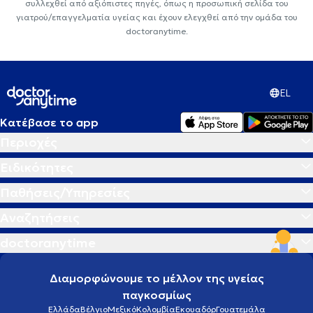
συλλεχθεί από αξιόπιστες πηγές, όπως η προσωπική σελίδα του
γιατρού/επαγγελματία υγείας και έχουν ελεγχθεί από την ομάδα του
doctoranytime.
EL
Κατέβασε το app
Περιοχές
Ειδικότητες
Παθήσεις/Υπηρεσίες
Αναζητήσεις
doctoranytime
Διαμορφώνουμε το μέλλον της υγείας
παγκοσμίως
Ελλάδα
Βέλγιο
Μεξικό
Κολομβία
Εκουαδόρ
Γουατεμάλα