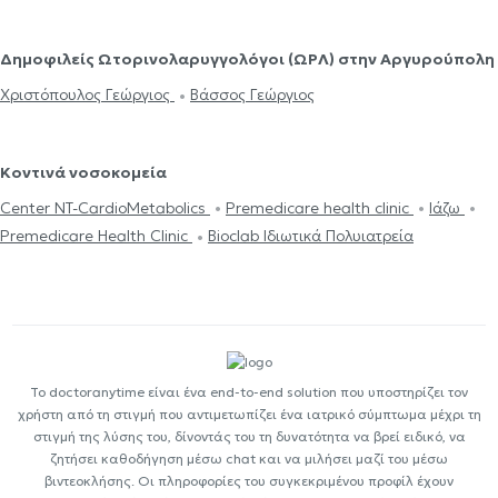
Δημοφιλείς Ωτορινολαρυγγολόγοι (ΩΡΛ) στην Αργυρούπολη
Χριστόπουλος Γεώργιος
Βάσσος Γεώργιος
Κοντινά νοσοκομεία
Center NT-CardioMetabolics
Premedicare health clinic
Ιάζω
Premedicare Health Clinic
Bioclab Ιδιωτικά Πολυιατρεία
Το doctoranytime είναι ένα end-to-end solution που υποστηρίζει τον
χρήστη από τη στιγμή που αντιμετωπίζει ένα ιατρικό σύμπτωμα μέχρι τη
στιγμή της λύσης του, δίνοντάς του τη δυνατότητα να βρεί ειδικό, να
ζητήσει καθοδήγηση μέσω chat και να μιλήσει μαζί του μέσω
βιντεοκλήσης. Οι πληροφορίες του συγκεκριμένου προφίλ έχουν