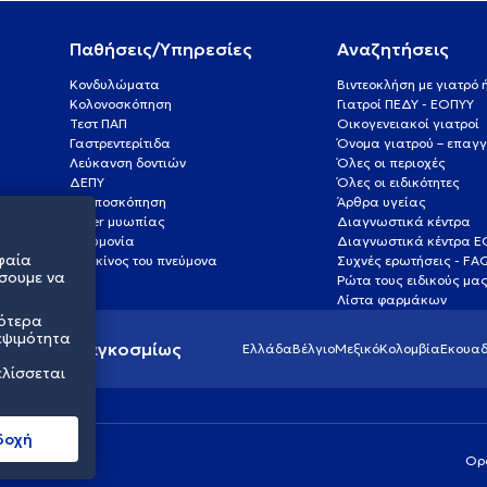
Παθήσεις/Υπηρεσίες
Αναζητήσεις
Κονδυλώματα
Βιντεοκλήση με γιατρό
Κολονοσκόπηση
Γιατροί ΠΕΔΥ - ΕΟΠΥΥ
Τεστ ΠΑΠ
Οικογενειακοί γιατροί
Γαστρεντερίτιδα
Όνομα γιατρού – επαγγ
Λεύκανση δοντιών
Όλες οι περιοχές
ΔΕΠΥ
Όλες οι ειδικότητες
Κολποσκόπηση
Άρθρα υγείας
Laser μυωπίας
Διαγνωστικά κέντρα
Πνευμονία
Διαγνωστικά κέντρα 
φαία
Καρκίνος του πνεύμονα
Συχνές ερωτήσεις - FA
σουμε να
Ρώτα τους ειδικούς μα
Λίστα φαρμάκων
σότερα
εψιμότητα
ς υγείας παγκοσμίως
Ελλάδα
Βέλγιο
Μεξικό
Κολομβία
Εκουαδ
ελίσσεται
δοχή
Ορ