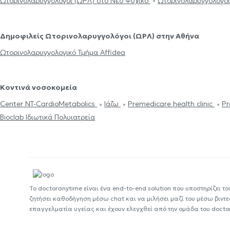
Ωτορινολαρυγγολόγοι (ΩΡΛ) στο Νέο Ψυχικό
Ωτορινολαρυγγολόγοι
Δημοφιλείς Ωτορινολαρυγγολόγοι (ΩΡΛ) στην Αθήνα
Ωτορινολαρυγγολογικό Τμήμα Affidea
Κοντινά νοσοκομεία
Center NT-CardioMetabolics
Ιάζω
Premedicare health clinic
Pr
Bioclab Ιδιωτικά Πολυιατρεία
Το doctoranytime είναι ένα end-to-end solution που υποστηρίζει το
ζητήσει καθοδήγηση μέσω chat και να μιλήσει μαζί του μέσω βιντ
επαγγελματία υγείας και έχουν ελεγχθεί από την ομάδα του docto