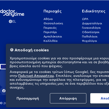
Περιοχές
Ειδικότητες
Αθήνα
ΩΡΛ
EL
Θεσσαλονίκη
Δερματολόγοι
Πειραιάς
Γυναικολόγοι
Περιστέρι
Οδοντίατροι
Αμπελόκηποι
Παθολόγοι
Καλλιθέα
Ψυχολόγοι
Πάτρα
Οφθαλμίατροι
🍪 Αποδοχή cookies
Γλυφάδα
Ενδοκρινολόγοι
Νίκαια
Ουρολόγοι
Χρησιμοποιούμε cookies για να σου προσφέρουμε μια κορυ
Νέα Σμύρνη
Καρδιολόγοι
προσωποποιημένη εμπειρία doctoranytime και να σε βοηθή
βρεις εύκολα αυτό που ψάχνεις.
Αναφορικά με τα cookies τρίτων (όπως Google), δες περισ
στην
Πολιτική Απορρήτου
. Επιπλέον, αναλύουμε την επισκ
Διαμορφώνουμε το μέλλον τη
και ενδυναμώνουμε την ασφάλεια της πλατφόρμας, για να
απολαμβάνεις τις υπηρεσίες μας σε ένα περιβάλλον που εξ
συνεχώς.
Προσαρμογή
Απόρριψη
Aπο
© 2026 doctoranytime