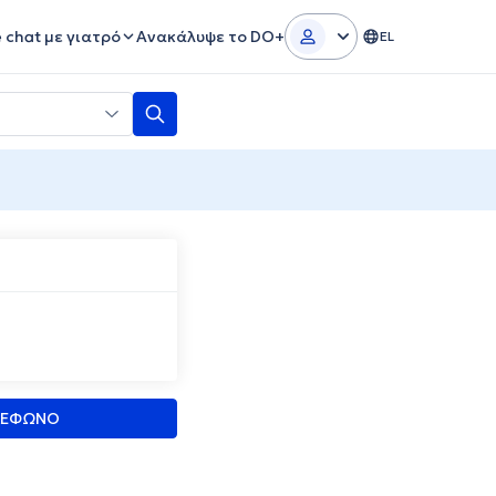
e chat με γιατρό
Ανακάλυψε το DO+
EL
ΛΕΦΩΝΟ