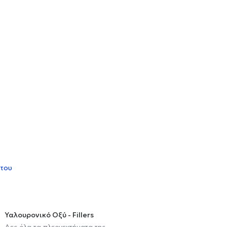
 του
Υαλουρονικό Οξύ - Fillers
Δες όλα τα πλεονεκτήματα της