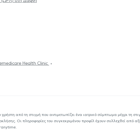
 (ΩΡΛ) στη Δάφνη
emedicare Health Clinic
ν χρήστη από τη στιγμή που αντιμετωπίζει ένα ιατρικό σύμπτωμα μέχρι τη στιγμ
εοκλήσης. Οι πληροφορίες του συγκεκριμένου προφίλ έχουν συλλεχθεί από αξ
ranytime.