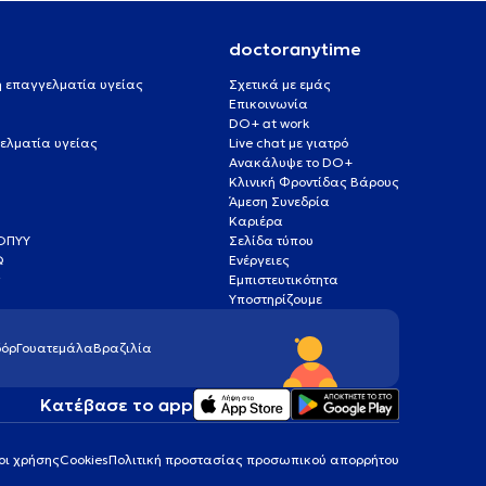
doctoranytime
 ή επαγγελματία υγείας
Σχετικά με εμάς
Επικοινωνία
DO+ at work
ελματία υγείας
Live chat με γιατρό
Ανακάλυψε το DO+
Κλινική Φροντίδας Βάρους
Άμεση Συνεδρία
Καριέρα
ΕΟΠΥΥ
Σελίδα τύπου
Q
Ενέργειες
ς
Εμπιστευτικότητα
Υποστηρίζουμε
όρ
Γουατεμάλα
Βραζιλία
Κατέβασε το app
οι χρήσης
Cookies
Πολιτική προστασίας προσωπικού απορρήτου