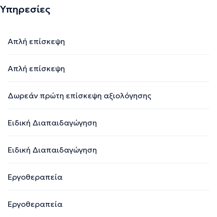
στέκεται λειτουργικά στην καθημερινότητά του. Επίσης,
Υπηρεσίες
μια μεγάλη διαχρονική της αγάπη είναι η τέχνη, καθώς
ασχολείται ερασιτεχνικά με τα εικαστικά και την
συγγραφή. Πιστεύει πως η τέχνη λειτουργεί θεραπευτικά
Απλή επίσκεψη
στον άνθρωπο και είναι απολύτως αναγκαία για την υγεία
μας. Έτσι συχνά την αξιοποιεί μαζί με τα παιδιά ή τους
Απλή επίσκεψη
ενήλικες που δουλεύει μαζί, με σκοπό την ανάδειξη
σημαντικών στοιχείων γι’ αυτούς μέσω της επαφής τους
Δωρεάν πρώτη επίσκεψη αξιολόγησης
με την τέχνη. Τέλος, είναι επιστημονική συνεργάτιδα του
“Νet Media Mind Brain Lab”, του τομέα Πληροφορικής του
ΕΚΕΦΕ Δημόκριτος και διεξάγει εκπαιδευτικά
Ειδική Διαπαιδαγώγηση
σεμινάρια ως εισηγήτρια σε ιδιωτικούς και δημόσιους
φορείς πάνω σε θέματα ειδικής αγωγής και
Ειδική Διαπαιδαγώγηση
λογοθεραπείας.
Εργοθεραπεία
Την περιγραφή επιμελείται η ομάδα του doctoranytime βασισμένη σε
επαληθευμένες πληροφορίες.
Εργοθεραπεία