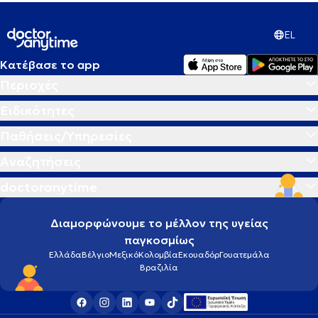
EL
Κατέβασε το app
Περιοχές
Ειδικότητες
Παθήσεις/Υπηρεσίες
Αναζητήσεις
doctoranytime
Διαμορφώνουμε το μέλλον της υγείας
παγκοσμίως
Ελλάδα
Βέλγιο
Μεξικό
Κολομβία
Εκουαδόρ
Γουατεμάλα
Βραζιλία