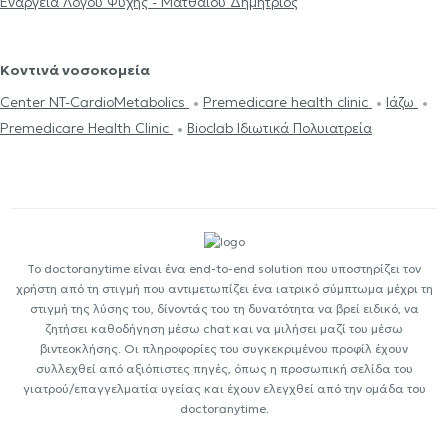
Ενάργεια Λόγου Ψυχής - Ματθαίου Δημήτριος
Κοντινά νοσοκομεία
Center NT-CardioMetabolics
Premedicare health clinic
Ιάζω
Premedicare Health Clinic
Bioclab Ιδιωτικά Πολυιατρεία
Το doctoranytime είναι ένα end-to-end solution που υποστηρίζει τον
χρήστη από τη στιγμή που αντιμετωπίζει ένα ιατρικό σύμπτωμα μέχρι τη
στιγμή της λύσης του, δίνοντάς του τη δυνατότητα να βρεί ειδικό, να
ζητήσει καθοδήγηση μέσω chat και να μιλήσει μαζί του μέσω
βιντεοκλήσης. Οι πληροφορίες του συγκεκριμένου προφίλ έχουν
συλλεχθεί από αξιόπιστες πηγές, όπως η προσωπική σελίδα του
γιατρού/επαγγελματία υγείας και έχουν ελεγχθεί από την ομάδα του
doctoranytime.