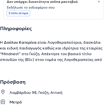
Δεν υπάρχει δυνατότητα online ραντεβού
Εκδήλωσε το ενδιαφέρον σου
Στείλε αίτημα
Πληροφορίες
Η
Δούλου Κατερίνα
είναι Λογοθεραπεύτρια, δασκάλα
και ειδική παιδαγωγός καθώς και ιδρύτρια της εταιρίας
“Mindnest” στο Γκύζη. Απέκτησε τον βασικό τίτλο
σπουδών της (BSc) στον τομέα της Λογοθεραπείας από
το πανεπιστήμιο Queen Margaret University, του
Εδιμβούργου, ενώ στη συνέχεια, υπήρξε αριστούχος
απόφοιτη του Παιδαγωγικού Τμήματος Δημοτικής
Πρόσβαση
Εκπαίδευσης του Καποδιστρικού Πανεπιστημίου Αθηνών.
Επίσης είναι κάτοχος του μεταπτυχιακού τίτλου σπουδών
Λομβάρδου 98, Γκύζη, Αττική
«Ειδική Αγωγή και Τ.Π.Ε.: ψυχοπαιδαγωγική της ένταξης»,
από το Δημοκρίτειο Πανεπιστήμιο Θράκης σε
Μετρό
συνεργασία με το Ερευνητικό Κέντρο Φυσικών Επιστημών