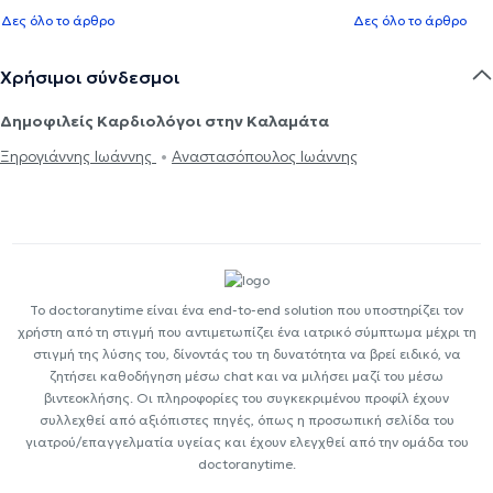
Δες όλο το άρθρο
Δες όλο το άρθρο
Χρήσιμοι σύνδεσμοι
Δημοφιλείς Καρδιολόγοι στην Καλαμάτα
Ξηρογιάννης Ιωάννης
Αναστασόπουλος Ιωάννης
Το doctoranytime είναι ένα end-to-end solution που υποστηρίζει τον
χρήστη από τη στιγμή που αντιμετωπίζει ένα ιατρικό σύμπτωμα μέχρι τη
στιγμή της λύσης του, δίνοντάς του τη δυνατότητα να βρεί ειδικό, να
ζητήσει καθοδήγηση μέσω chat και να μιλήσει μαζί του μέσω
βιντεοκλήσης. Οι πληροφορίες του συγκεκριμένου προφίλ έχουν
συλλεχθεί από αξιόπιστες πηγές, όπως η προσωπική σελίδα του
γιατρού/επαγγελματία υγείας και έχουν ελεγχθεί από την ομάδα του
doctoranytime.