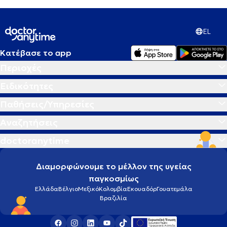
EL
Κατέβασε το app
Περιοχές
Ειδικότητες
Παθήσεις/Υπηρεσίες
Αναζητήσεις
doctoranytime
Διαμορφώνουμε το μέλλον της υγείας
παγκοσμίως
Ελλάδα
Βέλγιο
Μεξικό
Κολομβία
Εκουαδόρ
Γουατεμάλα
Βραζιλία