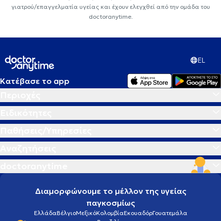
γιατρού/επαγγελματία υγείας και έχουν ελεγχθεί από την ομάδα του
doctoranytime.
EL
Κατέβασε το app
Περιοχές
Ειδικότητες
Παθήσεις/Υπηρεσίες
Αναζητήσεις
doctoranytime
Διαμορφώνουμε το μέλλον της υγείας
παγκοσμίως
Ελλάδα
Βέλγιο
Μεξικό
Κολομβία
Εκουαδόρ
Γουατεμάλα