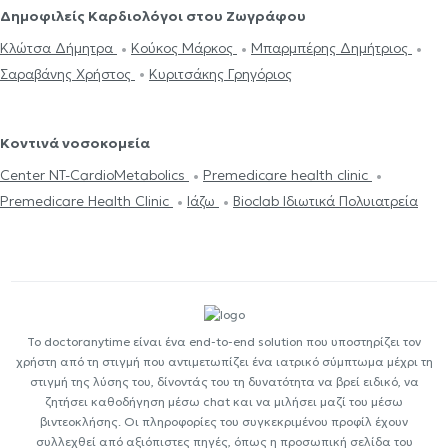
Δημοφιλείς Καρδιολόγοι στου Ζωγράφου
Κλώτσα Δήμητρα
Κούκος Μάρκος
Μπαρμπέρης Δημήτριος
Σαραβάνης Χρήστος
Κυριτσάκης Γρηγόριος
Κοντινά νοσοκομεία
Center NT-CardioMetabolics
Premedicare health clinic
Premedicare Health Clinic
Ιάζω
Bioclab Ιδιωτικά Πολυιατρεία
Το doctoranytime είναι ένα end-to-end solution που υποστηρίζει τον
χρήστη από τη στιγμή που αντιμετωπίζει ένα ιατρικό σύμπτωμα μέχρι τη
στιγμή της λύσης του, δίνοντάς του τη δυνατότητα να βρεί ειδικό, να
ζητήσει καθοδήγηση μέσω chat και να μιλήσει μαζί του μέσω
βιντεοκλήσης. Οι πληροφορίες του συγκεκριμένου προφίλ έχουν
συλλεχθεί από αξιόπιστες πηγές, όπως η προσωπική σελίδα του