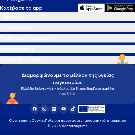
Κατέβασε το app
Περιοχές
Ειδικότητες
Παθήσεις/Υπηρεσίες
Αναζητήσεις
doctoranytime
Διαμορφώνουμε το μέλλον της υγείας
παγκοσμίως
Ελλάδα
Βέλγιο
Μεξικό
Κολομβία
Εκουαδόρ
Γουατεμάλα
Βραζιλία
Οροι χρήσης
Cookies
Πολιτική προστασίας προσωπικού απορρήτου
© 2026 doctoranytime