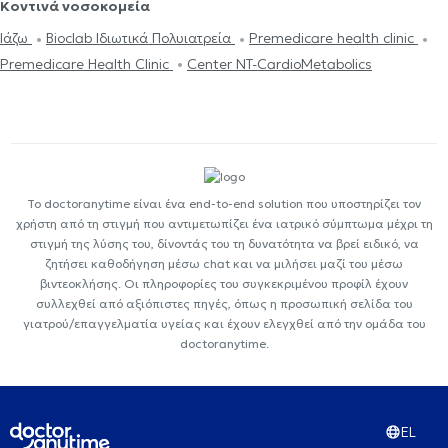
Κοντινά νοσοκομεία
Ιάζω
Bioclab Ιδιωτικά Πολυιατρεία
Premedicare health clinic
Premedicare Health Clinic
Center NT-CardioMetabolics
Το doctoranytime είναι ένα end-to-end solution που υποστηρίζει τον
χρήστη από τη στιγμή που αντιμετωπίζει ένα ιατρικό σύμπτωμα μέχρι τη
στιγμή της λύσης του, δίνοντάς του τη δυνατότητα να βρεί ειδικό, να
ζητήσει καθοδήγηση μέσω chat και να μιλήσει μαζί του μέσω
βιντεοκλήσης. Οι πληροφορίες του συγκεκριμένου προφίλ έχουν
συλλεχθεί από αξιόπιστες πηγές, όπως η προσωπική σελίδα του
γιατρού/επαγγελματία υγείας και έχουν ελεγχθεί από την ομάδα του
doctoranytime.
EL