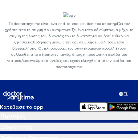
Το doctoranytime είναι ένα end-to-end solution που υποστηρίζει τον
χρήστη από τη στιγμή που αντιμετωπίζει ένα ιατρικό σύμπτωμα μέχρι τη
στιγμή της λύσης του, δίνοντάς του τη δυνατότητα να βρεί ειδικό, να
ζητήσει καθοδήγηση μέσω chat και να μιλήσει μαζί του μέσω
βιντεοκλήσης. Οι πληροφορίες του συγκεκριμένου προφίλ έχουν
συλλεχθεί από αξιόπιστες πηγές, όπως η προσωπική σελίδα του
γιατρού/επαγγελματία υγείας και έχουν ελεγχθεί από την ομάδα του
doctoranytime.
EL
Κατέβασε το app
Περιοχές
Ειδικότητες
Παθήσεις/Υπηρεσίες