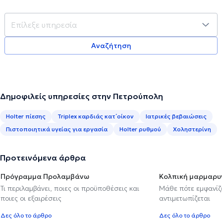
Αναζήτηση
Δημοφιλείς υπηρεσίες στην Πετρούπολη
Holter πίεσης
Triplex καρδιάς κατ΄οίκον
Ιατρικές βεβαιώσεις
Πιστοποιητικά υγείας για εργασία
Holter ρυθμού
Χοληστερίνη
Προτεινόμενα άρθρα
Πρόγραμμα Προλαμβάνω
Κολπική μαρμαρυ
Τι περιλαμβάνει, ποιες οι προϋποθέσεις και
Μάθε πότε εμφανίζε
ποιες οι εξαιρέσεις
αντιμετωπίζεται
Δες όλο το άρθρο
Δες όλο το άρθρο