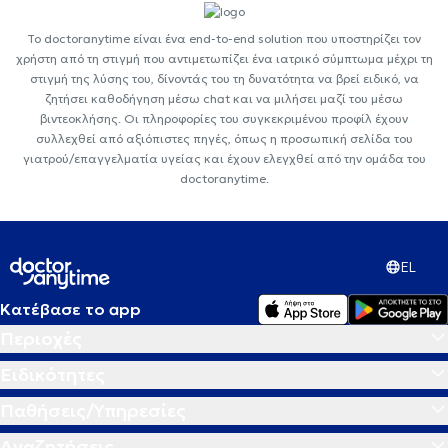
Το doctoranytime είναι ένα end-to-end solution που υποστηρίζει τον
χρήστη από τη στιγμή που αντιμετωπίζει ένα ιατρικό σύμπτωμα μέχρι τη
στιγμή της λύσης του, δίνοντάς του τη δυνατότητα να βρεί ειδικό, να
ζητήσει καθοδήγηση μέσω chat και να μιλήσει μαζί του μέσω
βιντεοκλήσης. Οι πληροφορίες του συγκεκριμένου προφίλ έχουν
συλλεχθεί από αξιόπιστες πηγές, όπως η προσωπική σελίδα του
γιατρού/επαγγελματία υγείας και έχουν ελεγχθεί από την ομάδα του
doctoranytime.
EL
Κατέβασε το app
Περιοχές
Ειδικότητες
Παθήσεις/Υπηρεσίες
Αναζητήσεις