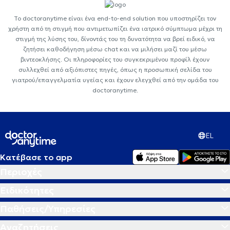
Το doctoranytime είναι ένα end-to-end solution που υποστηρίζει τον
χρήστη από τη στιγμή που αντιμετωπίζει ένα ιατρικό σύμπτωμα μέχρι τη
στιγμή της λύσης του, δίνοντάς του τη δυνατότητα να βρεί ειδικό, να
ζητήσει καθοδήγηση μέσω chat και να μιλήσει μαζί του μέσω
βιντεοκλήσης. Οι πληροφορίες του συγκεκριμένου προφίλ έχουν
συλλεχθεί από αξιόπιστες πηγές, όπως η προσωπική σελίδα του
γιατρού/επαγγελματία υγείας και έχουν ελεγχθεί από την ομάδα του
doctoranytime.
EL
Κατέβασε το app
Περιοχές
Ειδικότητες
Παθήσεις/Υπηρεσίες
Αναζητήσεις