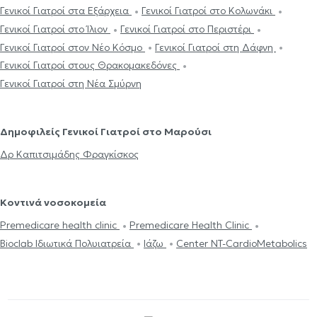
Γενικοί Γιατροί στα Εξάρχεια
Γενικοί Γιατροί στο Κολωνάκι
Γενικοί Γιατροί στο Ίλιον
Γενικοί Γιατροί στο Περιστέρι
Γενικοί Γιατροί στον Νέο Κόσμο
Γενικοί Γιατροί στη Δάφνη
Γενικοί Γιατροί στους Θρακομακεδόνες
Γενικοί Γιατροί στη Νέα Σμύρνη
Δημοφιλείς Γενικοί Γιατροί στο Μαρούσι
Δρ Καπιτσιμάδης Φραγκίσκος
Κοντινά νοσοκομεία
Premedicare health clinic
Premedicare Health Clinic
Bioclab Ιδιωτικά Πολυιατρεία
Ιάζω
Center NT-CardioMetabolics