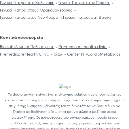
Γενικοί Γιατροί στο Κολωνάκι
Γενικοί Γιατροί στον Γέρακα
Γενικοί Γιατροί στους Θρακομακεδόνες
Γενικοί Γιατροί στον Νέο Κόσμο
Γενικοί Γιατροί στη Δάφνη
Κοντινά νοσοκομεία
Bioclab Ιδιωτικά Πολυιατρεία
Premedicare health clinic
Premedicare Health Clinic
Ιάζω
Center NT-CardioMetabolics
Το doctoranytime είναι ένα end-to-end solution που υποστηρίζει τον
χρήστη από τη στιγμή που αντιμετωπίζει ένα ιατρικό σύμπτωμα μέχρι τη
στιγμή της λύσης του, δίνοντάς του τη δυνατότητα να βρεί ειδικό, να
ζητήσει καθοδήγηση μέσω chat και να μιλήσει μαζί του μέσω
βιντεοκλήσης. Οι πληροφορίες του συγκεκριμένου προφίλ έχουν
συλλεχθεί από αξιόπιστες πηγές, όπως η προσωπική σελίδα του
γιατρού/επαγγελματία υγείας και έχουν ελεγχθεί από την ομάδα του