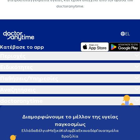
doctoranytime.
EL
Κατέβασε το app
Περιοχές
Ειδικότητες
Παθήσεις/Υπηρεσίες
Αναζητήσεις
doctoranytime
Διαμορφώνουμε το μέλλον της υγείας
παγκοσμίως
Ελλάδα
Βέλγιο
Μεξικό
Κολομβία
Εκουαδόρ
Γουατεμάλα
Βραζιλία