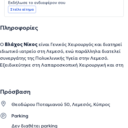
Εκδήλωσε το ενδιαφέρον σου
Στείλε αίτημα
Πληροφορίες
Ο
Βλάχος Νίκος
είναι Γενικός Χειρουργός και διατηρεί
ιδιωτικό ιατρείο στη Λεμεσό, ενώ παράλληλα διατελεί
συνεργάτης της Πολυκλινικής Υγεία στην Λεμεσό.
Εξειδικεύτηκε στη Λαπαροσκοπική Χειρουργική και στη
Χειρουργική της Παχυσαρκίας. Επίσης, σε τεχνικές
Χειρουργικής Παχυσαρκίας (Γαστρικός Δακτύλιος-
Γαστρικό Μπαλόνι) στη Λυών της Γαλλίας. Το 2007
Πρόσβαση
παρακολούθησε εκπαιδευτικό πρόγραμμα Χειρουργικής
Παχυσαρκίας με θέμα την επιμήκη γαστρεκτομή (sleeve
Θεοδώρου Ποταμιανού 50, Λεμεσός, Κύπρος
gastrectomy-γαστρικό μανίκι) στη Νέα Υόρκη των
Ηνωμένων Πολιτειών Αμερικής. Εξειδικεύτηκε στη
Parking
Ρομποτική Χειρουργική δια του Ρομποτικού συστήματος
Δεν διαθέτει parking
Da Vinci στο Στρασβούργο (IRCAD/EITS)-Γαλλία. Έχει