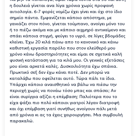
η δουλειά γίνεται ανα λίγα χρόνια χωρίς προφανή
αιτιολογία. 6-7 φορές νομίζω έχει γίνει και όχι στο ίδιο
σημείο πάντα. Εμφανίζεται κάποιο απόστημα, με
γανιάζει στον πόνο, γίνεται τούμπανο, ανοίγει μόνο του
ή το πιέζω ακόμα και με κάποιο αιχμηρό αντικείμενο και
σπάει κάποια στιγμή, φεύγει το υγρό, σε λίγες βδομάδες
κλείνει. Έχω 20 κιλά πάνω απο το κανονικό και κάνω
καθιστική εργασία παρόλο που στον ελεύθερό μου
χρόνο κάνω δραστηριότητες και είμαι σε σχετικά καλή
φυσική κατάσταση για τα κιλά μου. Οι γενικές εξετάσεις
μου είναι αρκετά καλές. Δυσκοιλιότητα έχω σπάνια.
Πρωκτικό σεξ δεν έχω κάνει ποτέ. Δεν μπορώ να
καταλάβω που οφείλεται αυτό. Τώρα πάλι τα ίδια.
Υπάρχει κάποιο αναισθητικό να βάλω να πιέσω την
περιοχή χωρίς να πονάω τόσο μπας και σπάσει; Αν
είναι συρίγγια αξίζει η επέμβαση; Παλιότερα που το
είχα ψάξει πιο πολύ κάποιοι γιατροί λέγαν διατροφή
και όχι επέμβαση γιατί συνήθως ανοίγουν πάλι μετά
από χρόνια κι ας τα έχεις χειρουργήσει. Μια συμβουλή
παρακαλώ.