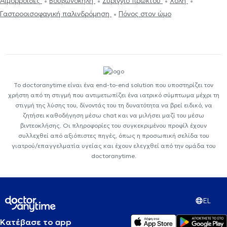
Αιμορροΐδες
Βουβωνοκήλη
Συρίγγιο πρωκτού
Χολή
Γαστροοισοφαγική παλινδρόμηση
Πόνος στον ώμο
Το doctoranytime είναι ένα end-to-end solution που υποστηρίζει τον
χρήστη από τη στιγμή που αντιμετωπίζει ένα ιατρικό σύμπτωμα μέχρι τη
στιγμή της λύσης του, δίνοντάς του τη δυνατότητα να βρεί ειδικό, να
ζητήσει καθοδήγηση μέσω chat και να μιλήσει μαζί του μέσω
βιντεοκλήσης. Οι πληροφορίες του συγκεκριμένου προφίλ έχουν
συλλεχθεί από αξιόπιστες πηγές, όπως η προσωπική σελίδα του
γιατρού/επαγγελματία υγείας και έχουν ελεγχθεί από την ομάδα του
doctoranytime.
EL
Κατέβασε το app