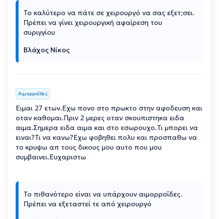
Το καλύτερο να πάτε σε χειρουργό να σας εξετ;σει.
Πρέπει να γίνει χειρουργική αφαίρεση του
συριγγίου
Βλάχος Νίκος
Αιμορροΐδες
Ειμαι 27 ετων.Εχω πονο στο πρωκτο στην αφοδευση και
οταν καθομαι.Πριν 2 μερες οταν σκουπιστηκα ειδα
αιμα.Σημερα ειδα αιμα και στο εσωρουχο.Τι μπορει να
ειναι?Τι να κανω?Εχω φοβηθει πολυ και προσπαθω να
το κρυψω απ τους δικους μου αυτο που μου
συμβαινει.Ευχαριστω
Το πιθανότερο είναι να υπάρχουν αιμορροΐδες.
Πρέπει να εξεταστεί τε από χειρουργό