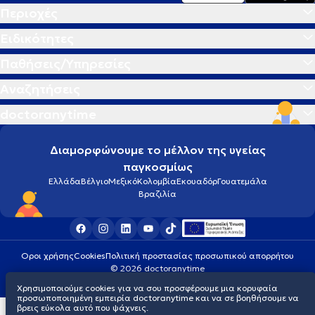
Περιοχές
Ειδικότητες
Παθήσεις/Υπηρεσίες
Αναζητήσεις
doctoranytime
Διαμορφώνουμε το μέλλον της υγείας
παγκοσμίως
Ελλάδα
Βέλγιο
Μεξικό
Κολομβία
Εκουαδόρ
Γουατεμάλα
Βραζιλία
Οροι χρήσης
Cookies
Πολιτική προστασίας προσωπικού απορρήτου
© 2026 doctoranytime
Χρησιμοποιούμε cookies για να σου προσφέρουμε μια κορυφαία
προσωποποιημένη εμπειρία doctoranytime και να σε βοηθήσουμε να
βρεις εύκολα αυτό που ψάχνεις.