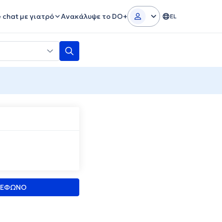
e chat με γιατρό
Ανακάλυψε το DO+
EL
ΛΕΦΩΝΟ