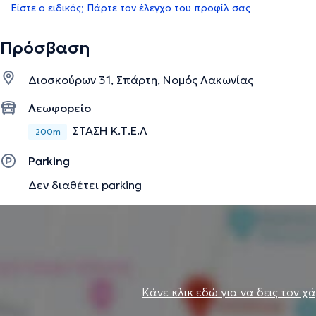
Είστε ο ειδικός; Πάρτε τον έλεγχο του προφίλ σας
Πρόσβαση
Διοσκούρων 31, Σπάρτη, Νομός Λακωνίας
Λεωφορείο
ΣΤΑΣΗ Κ.Τ.Ε.Λ
200m
Parking
Δεν διαθέτει parking
Κάνε κλικ εδώ για να δεις τον χ