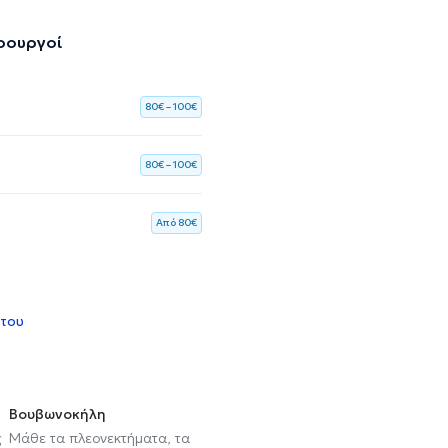
ιρουργοί
80€ – 100€
80€ – 100€
Aπό 80€
 του
Βουβωνοκήλη
ς
Μάθε τα πλεονεκτήματα, τα