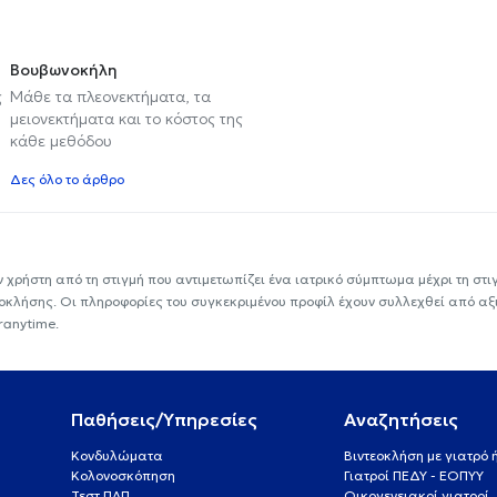
Βουβωνοκήλη
ς
Μάθε τα πλεονεκτήματα, τα
μειονεκτήματα και το κόστος της
κάθε μεθόδου
Δες όλο το άρθρο
ν χρήστη από τη στιγμή που αντιμετωπίζει ένα ιατρικό σύμπτωμα μέχρι τη στιγμ
εοκλήσης. Οι πληροφορίες του συγκεκριμένου προφίλ έχουν συλλεχθεί από αξ
ranytime.
Παθήσεις/Υπηρεσίες
Αναζητήσεις
Κονδυλώματα
Βιντεοκλήση με γιατρό
Κολονοσκόπηση
Γιατροί ΠΕΔΥ - ΕΟΠΥΥ
Τεστ ΠΑΠ
Οικογενειακοί γιατροί