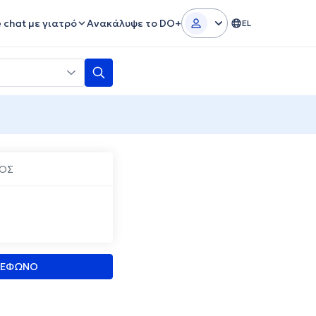
e chat με γιατρό
Ανακάλυψε το DO+
EL
ΝΟΣ
ΛΕΦΩΝΟ