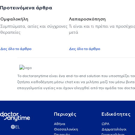
Προτεινόμενα άρθρα
Ομφαλοκήλη
Λαπαροσκόπηση
Συμπτώματα, αιτίες και σύγχρονες
Τι είναι και τι πρέπει να προσέχει
θεραπείες
μετά
Δες όλο το άρθρο
Δες όλο το άρθρο
Το doctoranytime είναι ένα end-to-end solution που υποστηρίζει το
ζητήσει καθοδήγηση μέσω chat και να μιλήσει μαζί του μέσω βιντ
επαγγελματία υγείας και έχουν ελεγχθεί από την ομάδα του docto
Περιοχές
Ειδικότητες
Αθήνα
ΩΡΛ
EL
Θεσσαλονίκη
Δερματολόγοι
Πειραιάς
Γυναικολόγοι