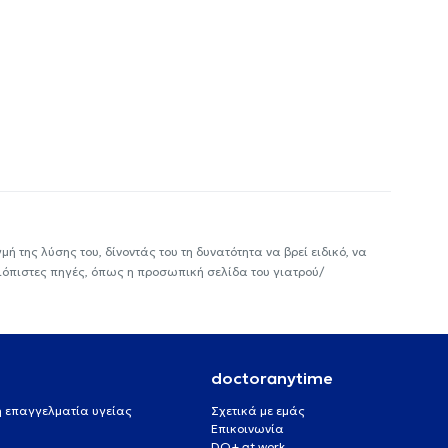
ή της λύσης του, δίνοντάς του τη δυνατότητα να βρεί ειδικό, να
ιόπιστες πηγές, όπως η προσωπική σελίδα του γιατρού/
doctoranytime
 ή επαγγελματία υγείας
Σχετικά με εμάς
Επικοινωνία
DO+ at work