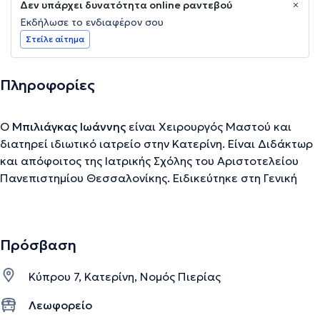
Δεν υπάρχει δυνατότητα online ραντεβού
Εκδήλωσε το ενδιαφέρον σου
Στείλε αίτημα
Πληροφορίες
Ο
Μπιλιάγκας Ιωάννης
είναι Χειρουργός Μαστού και
διατηρεί ιδιωτικό ιατρείο στην Κατερίνη. Είναι Διδάκτωρ
και απόφοιτος της Ιατρικής Σχόλης του Αριστοτελείου
Πανεπιστημίου Θεσσαλονίκης. Ειδικεύτηκε στη Γενική
Χειρουργική σε νοσοκομεία της χώρας, όπως στη
χειρουργική κλινική του Γενικό Νοσοκομείο Κατερίνης,
στην Ά χειρουργική, στην Ουρολογική, στη
Πρόσβαση
Θωρακοχειρουργική, στη Γυναικολογική και στη
χειρουργική κλινική μαστού του Θεαγενείου
Κύπρου 7, Κατερίνη, Νομός Πιερίας
Αντικαρκινικού Νοσοκομείου Θεσσαλονίκης. Μετά τη
λήψη της ειδικότητάς του, εργάστηκε στην Κλινική Άγιος
Λεωφορείο
Λουκάς Θεσσαλονίκης. Ακόμη, έχει εκπαιδευτεί στη