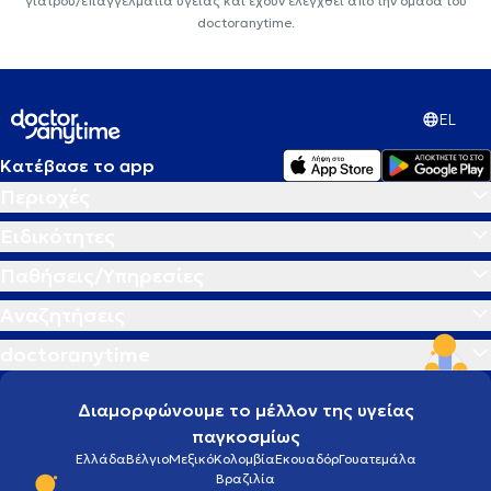
γιατρού/επαγγελματία υγείας και έχουν ελεγχθεί από την ομάδα του
doctoranytime.
EL
Κατέβασε το app
Περιοχές
Ειδικότητες
Παθήσεις/Υπηρεσίες
Αναζητήσεις
doctoranytime
Διαμορφώνουμε το μέλλον της υγείας
παγκοσμίως
Ελλάδα
Βέλγιο
Μεξικό
Κολομβία
Εκουαδόρ
Γουατεμάλα
Βραζιλία