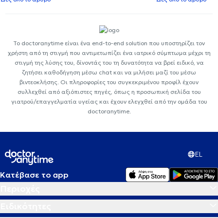
Το doctoranytime είναι ένα end-to-end solution που υποστηρίζει τον
χρήστη από τη στιγμή που αντιμετωπίζει ένα ιατρικό σύμπτωμα μέχρι τη
στιγμή της λύσης του, δίνοντάς του τη δυνατότητα να βρεί ειδικό, να
ζητήσει καθοδήγηση μέσω chat και να μιλήσει μαζί του μέσω
βιντεοκλήσης. Οι πληροφορίες του συγκεκριμένου προφίλ έχουν
συλλεχθεί από αξιόπιστες πηγές, όπως η προσωπική σελίδα του
γιατρού/επαγγελματία υγείας και έχουν ελεγχθεί από την ομάδα του
doctoranytime.
EL
Κατέβασε το app
Περιοχές
Ειδικότητες