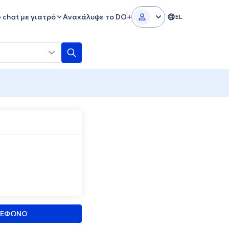
e chat με γιατρό
Ανακάλυψε το DO+
EL
ΛΕΦΩΝΟ