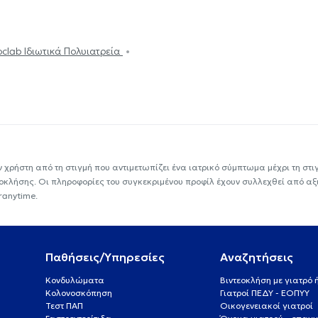
oclab Ιδιωτικά Πολυιατρεία
ν χρήστη από τη στιγμή που αντιμετωπίζει ένα ιατρικό σύμπτωμα μέχρι τη στιγμ
εοκλήσης. Οι πληροφορίες του συγκεκριμένου προφίλ έχουν συλλεχθεί από αξ
ranytime.
Παθήσεις/Υπηρεσίες
Αναζητήσεις
Κονδυλώματα
Βιντεοκλήση με γιατρό
Κολονοσκόπηση
Γιατροί ΠΕΔΥ - ΕΟΠΥΥ
Τεστ ΠΑΠ
Οικογενειακοί γιατροί