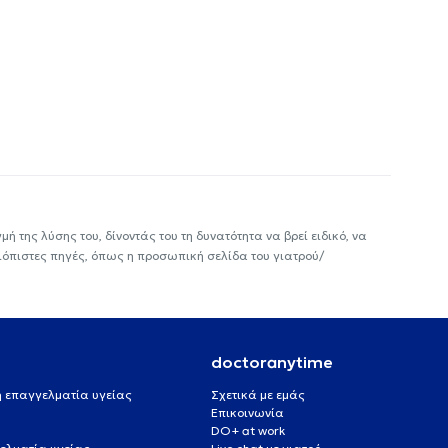
ή της λύσης του, δίνοντάς του τη δυνατότητα να βρεί ειδικό, να
ιόπιστες πηγές, όπως η προσωπική σελίδα του γιατρού/
doctoranytime
 ή επαγγελματία υγείας
Σχετικά με εμάς
Επικοινωνία
DO+ at work