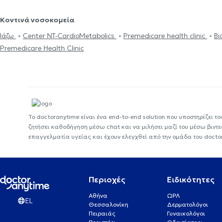
Κοντινά νοσοκομεία
Ιάζω
Center NT-CardioMetabolics
Premedicare health clinic
Bi
Premedicare Health Clinic
Το doctoranytime είναι ένα end-to-end solution που υποστηρίζει το
ζητήσει καθοδήγηση μέσω chat και να μιλήσει μαζί του μέσω βιντ
επαγγελματία υγείας και έχουν ελεγχθεί από την ομάδα του docto
Περιοχές
Ειδικότητες
Αθήνα
ΩΡΛ
EL
Θεσσαλονίκη
Δερματολόγοι
Πειραιάς
Γυναικολόγοι