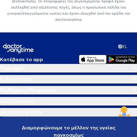
βιντεοκλήσης. Οι πληροφορίες του συγκεκριμένου προφίλ έχουν
συλλεχθεί από αξιόπιστες πηγές, όπως η προσωπική σελίδα του
γιατρού/επαγγελματία υγείας και έχουν ελεγχθεί από την ομάδα του
doctoranytime.
EL
Κατέβασε το app
Περιοχές
Ειδικότητες
Παθήσεις/Υπηρεσίες
Αναζητήσεις
doctoranytime
Διαμορφώνουμε το μέλλον της υγείας
παγκοσμίως