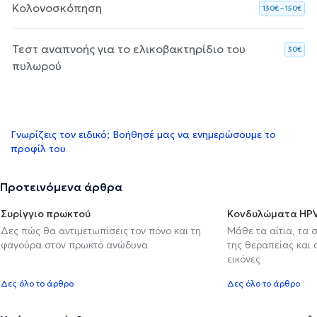
Κολονοσκόπηση
130€ – 150€
Τεστ αναπνοής για το ελικοβακτηρίδιο του
30€
πυλωρού
Γνωρίζεις τον ειδικό; Βοήθησέ μας να ενημερώσουμε το
προφίλ του
Προτεινόμενα άρθρα
Συρίγγιο πρωκτού
Κονδυλώματα HP
Δες πώς θα αντιμετωπίσεις τον πόνο και τη
Μάθε τα αίτια, τα 
φαγούρα στον πρωκτό ανώδυνα
της θεραπείας και
εικόνες
Δες όλο το άρθρο
Δες όλο το άρθρο