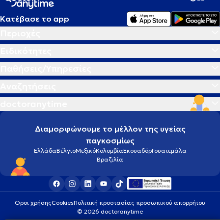
Κατέβασε το app
Περιοχές
Ειδικότητες
Παθήσεις/Υπηρεσίες
Αναζητήσεις
doctoranytime
Διαμορφώνουμε το μέλλον της υγείας
παγκοσμίως
Ελλάδα
Βέλγιο
Μεξικό
Κολομβία
Εκουαδόρ
Γουατεμάλα
Βραζιλία
Οροι χρήσης
Cookies
Πολιτική προστασίας προσωπικού απορρήτου
© 2026 doctoranytime