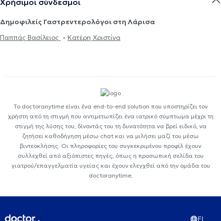
Χρήσιμοι σύνδεσμοι
Δημοφιλείς Γαστρεντερολόγοι στη Λάρισα
Παππάς Βασίλειος
Κατέρη Χριστίνα
Το doctoranytime είναι ένα end-to-end solution που υποστηρίζει τον
χρήστη από τη στιγμή που αντιμετωπίζει ένα ιατρικό σύμπτωμα μέχρι τη
στιγμή της λύσης του, δίνοντάς του τη δυνατότητα να βρεί ειδικό, να
ζητήσει καθοδήγηση μέσω chat και να μιλήσει μαζί του μέσω
βιντεοκλήσης. Οι πληροφορίες του συγκεκριμένου προφίλ έχουν
συλλεχθεί από αξιόπιστες πηγές, όπως η προσωπική σελίδα του
γιατρού/επαγγελματία υγείας και έχουν ελεγχθεί από την ομάδα του
doctoranytime.
EL