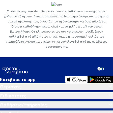
Το doctoranytime είναι ένα end-to-end solution που υποστηρίζει τον
χρήστη από τη στιγμή που αντιμετωπίζει ένα ιατρικό σύμπτωμα μέχρι τη
στιγμή της λύσης του, δίνοντάς του τη δυνατότητα να βρεί ειδικό, να
ζητήσει καθοδήγηση μέσω chat και να μιλήσει μαζί του μέσω
βιντεοκλήσης. Οι πληροφορίες του συγκεκριμένου προφίλ έχουν
συλλεχθεί από αξιόπιστες πηγές, όπως η προσωπική σελίδα του
γιατρού/επαγγελματία υγείας και έχουν ελεγχθεί από την ομάδα του
doctoranytime.
EL
Κατέβασε το app
Περιοχές
Ειδικότητες
Παθήσεις/Υπηρεσίες