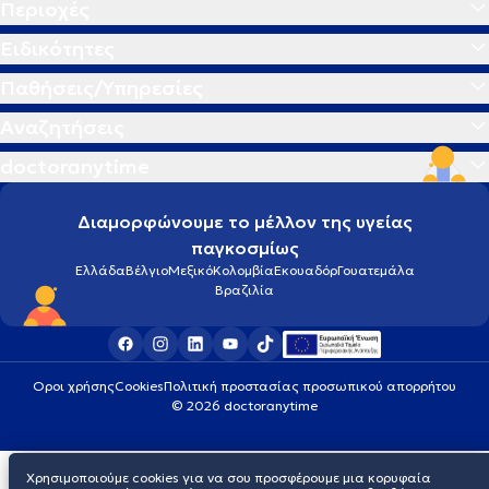
Περιοχές
Ειδικότητες
Παθήσεις/Υπηρεσίες
Αναζητήσεις
doctoranytime
Διαμορφώνουμε το μέλλον της υγείας
παγκοσμίως
Ελλάδα
Βέλγιο
Μεξικό
Κολομβία
Εκουαδόρ
Γουατεμάλα
Βραζιλία
Οροι χρήσης
Cookies
Πολιτική προστασίας προσωπικού απορρήτου
© 2026 doctoranytime
Χρησιμοποιούμε cookies για να σου προσφέρουμε μια κορυφαία