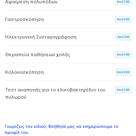
Αφαίρεση πολυπόδων
Aπό 50€
Γαστροσκόπηση
Aπό 50€
Ηλεκτρονική Συνταγογράφηση
Aπό 10€
Θεραπεία παθήσεων χολής
Aπό 50€
Κολονοσκόπηση
Aπό 50€
Τεστ αναπνοής για το ελικοβακτηρίδιο του
Aπό 50€
πυλωρού
Γνωρίζεις τον ειδικό; Βοήθησέ μας να ενημερώσουμε το
προφίλ του