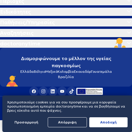
Περιοχές
Ειδικότητες
Παθήσεις/Υπηρεσίες
Αναζητήσεις
doctoranytime
Διαμορφώνουμε το μέλλον της υγείας
παγκοσμίως
Ελλάδα
Βέλγιο
Μεξικό
Κολομβία
Εκουαδόρ
Γουατεμάλα
Βραζιλία
Χρησιμοποιούμε cookies για να σου προσφέρουμε μια κορυφαία
Οροι χρήσης
Cookies
Πολιτική προστασίας προσωπικού απορρήτου
προσωποποιημένη εμπειρία doctoranytime και να σε βοηθήσουμε να
© 2026 doctoranytime
βρεις εύκολα αυτό που ψάχνεις.
Προσαρμογή
Απόρριψη
Aποδοχή