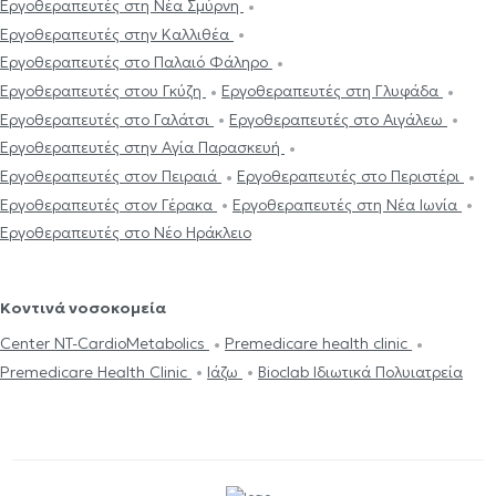
Εργοθεραπευτές στη Νέα Σμύρνη
Εργοθεραπευτές στην Καλλιθέα
Εργοθεραπευτές στο Παλαιό Φάληρο
Εργοθεραπευτές στου Γκύζη
Εργοθεραπευτές στη Γλυφάδα
Εργοθεραπευτές στο Γαλάτσι
Εργοθεραπευτές στο Αιγάλεω
Εργοθεραπευτές στην Αγία Παρασκευή
Εργοθεραπευτές στον Πειραιά
Εργοθεραπευτές στο Περιστέρι
Εργοθεραπευτές στον Γέρακα
Εργοθεραπευτές στη Νέα Ιωνία
Εργοθεραπευτές στο Νέο Ηράκλειο
Κοντινά νοσοκομεία
Center NT-CardioMetabolics
Premedicare health clinic
Premedicare Health Clinic
Ιάζω
Bioclab Ιδιωτικά Πολυιατρεία