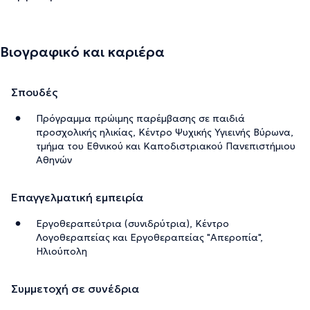
Την περιγραφή επιμελείται η ομάδα του doctoranytime βασισμένη σε
επαληθευμένες πληροφορίες.
Βιογραφικό και καριέρα
Σπουδές
Πρόγραμμα πρώιμης παρέμβασης σε παιδιά
προσχολικής ηλικίας, Κέντρο Ψυχικής Υγιεινής Βύρωνα,
τμήμα του Εθνικού και Καποδιστριακού Πανεπιστήμιου
Αθηνών
Επαγγελματική εμπειρία
Eργοθεραπεύτρια (συνιδρύτρια), Κέντρο
Λογοθεραπείας και Εργοθεραπείας "Απεροπία",
Ηλιούπολη
Συμμετοχή σε συνέδρια