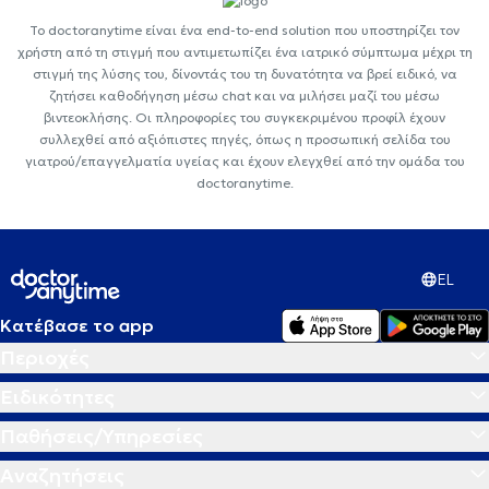
Το doctoranytime είναι ένα end-to-end solution που υποστηρίζει τον
χρήστη από τη στιγμή που αντιμετωπίζει ένα ιατρικό σύμπτωμα μέχρι τη
στιγμή της λύσης του, δίνοντάς του τη δυνατότητα να βρεί ειδικό, να
ζητήσει καθοδήγηση μέσω chat και να μιλήσει μαζί του μέσω
βιντεοκλήσης. Οι πληροφορίες του συγκεκριμένου προφίλ έχουν
συλλεχθεί από αξιόπιστες πηγές, όπως η προσωπική σελίδα του
γιατρού/επαγγελματία υγείας και έχουν ελεγχθεί από την ομάδα του
doctoranytime.
EL
Κατέβασε το app
Περιοχές
Ειδικότητες
Παθήσεις/Υπηρεσίες
Αναζητήσεις