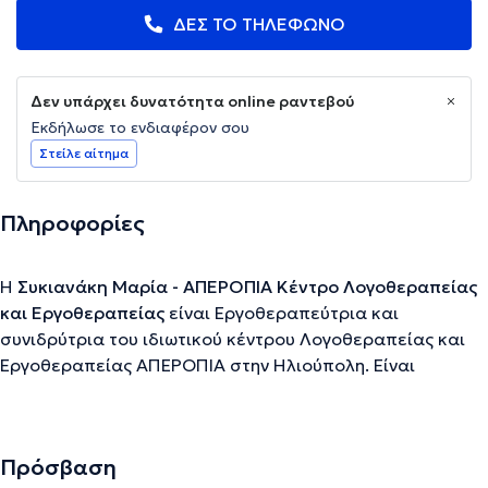
ΔΕΣ ΤΟ ΤΗΛΕΦΩΝΟ
Δεν υπάρχει δυνατότητα online ραντεβού
Εκδήλωσε το ενδιαφέρον σου
Στείλε αίτημα
Πληροφορίες
Η
Συκιανάκη Μαρία - ΑΠΕΡΟΠΙΑ Κέντρο Λογοθεραπείας
και Εργοθεραπείας
είναι Eργοθεραπεύτρια και
συνιδρύτρια του ιδιωτικού κέντρου Λογοθεραπείας και
Εργοθεραπείας ΑΠΕΡΟΠΙΑ στην Ηλιούπολη. Είναι
απόφοιτη του τμήματος Εργοθεραπείας του
Πανεπιστημίου Δυτικής Αττικής. Από το 2015
συνεργάζεται με ιδιωτικά κέντρα ειδικών θεραπειών,
Πρόσβαση
όπου παρέχει υπηρεσίες εργοθεραπειας σε παιδιά και