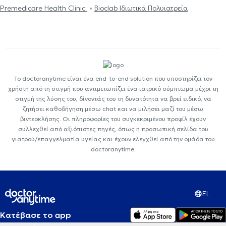
Premedicare Health Clinic
Bioclab Ιδιωτικά Πολυιατρεία
Το doctoranytime είναι ένα end-to-end solution που υποστηρίζει τον
χρήστη από τη στιγμή που αντιμετωπίζει ένα ιατρικό σύμπτωμα μέχρι τη
στιγμή της λύσης του, δίνοντάς του τη δυνατότητα να βρεί ειδικό, να
ζητήσει καθοδήγηση μέσω chat και να μιλήσει μαζί του μέσω
βιντεοκλήσης. Οι πληροφορίες του συγκεκριμένου προφίλ έχουν
συλλεχθεί από αξιόπιστες πηγές, όπως η προσωπική σελίδα του
γιατρού/επαγγελματία υγείας και έχουν ελεγχθεί από την ομάδα του
doctoranytime.
EL
Κατέβασε το app