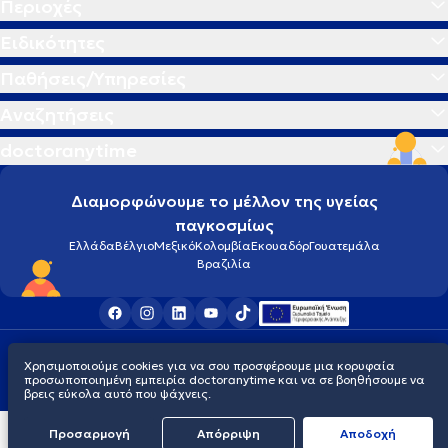
Περιοχές
Ειδικότητες
Παθήσεις/Υπηρεσίες
Αναζητήσεις
doctoranytime
Διαμορφώνουμε το μέλλον της υγείας
παγκοσμίως
Ελλάδα
Βέλγιο
Μεξικό
Κολομβία
Εκουαδόρ
Γουατεμάλα
Βραζιλία
Οροι χρήσης
Cookies
Πολιτική προστασίας προσωπικού απορρήτου
Χρησιμοποιούμε cookies για να σου προσφέρουμε μια κορυφαία
© 2026 doctoranytime
προσωποποιημένη εμπειρία doctoranytime και να σε βοηθήσουμε να
βρεις εύκολα αυτό που ψάχνεις.
Προσαρμογή
Απόρριψη
Aποδοχή