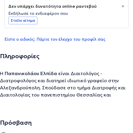
Δεν υπάρχει δυνατότητα online ραντεβού
Εκδήλωσε το ενδιαφέρον σου
Στείλε αίτημα
Είστε ο ειδικός; Πάρτε τον έλεγχο του προφίλ σας
Πληροφορίες
Η
Παπανικολάου Ελπίδα
είναι Διαιτολόγος -
Διατροφολόγος και διατηρεί ιδιωτικό γραφείο στην
Αλεξανδρούπολη. Σπούδασε στο τμήμα Διατροφής και
Διαιτολογίας του πανεπιστημίου Θεσσαλίας και
πραγματοποίησε μεταπτυχιακές σπουδές στο
Δημοκρίτειο Πανεπιστήμιο Θράκης στο τμήμα Ιατρικής με
ειδίκευση, εκτός από τη διατροφή, και στο εντερικό
Πρόσβαση
μικροβίωμα αλλά και στις ψυχικές διαταραχές, όπως ο
αυτισμός, η ΔΕΠΥ (Διαταραχή Ελλειμματικής Προσοχής –