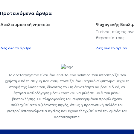
Προτεινόμενα άρθρα
Διαλειμματική νηστεία
Ψυχογενής Βουλιμ
Τι είναι, πώς τις α
θεραπεία τους
Δες όλο το άρθρο
Δες όλο το άρθρο
Το doctoranytime είναι ένα end-to-end solution που υποστηρίζει τον
χρήστη από τη στιγμή που αντιμετωπίζει ένα ιατρικό σύμπτωμα μέχρι τη
στιγμή της λύσης του, δίνοντάς του τη δυνατότητα να βρεί ειδικό, να
ζητήσει καθοδήγηση μέσω chat και να μιλήσει μαζί του μέσω
βιντεοκλήσης. Οι πληροφορίες του συγκεκριμένου προφίλ έχουν
συλλεχθεί από αξιόπιστες πηγές, όπως η προσωπική σελίδα του
γιατρού/επαγγελματία υγείας και έχουν ελεγχθεί από την ομάδα του
doctoranytime.