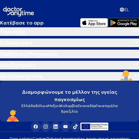
EL
Κατέβασε το app
Περιοχές
Ειδικότητες
Παθήσεις/Υπηρεσίες
Αναζητήσεις
doctoranytime
Διαμορφώνουμε το μέλλον της υγείας
παγκοσμίως
Ελλάδα
Βέλγιο
Μεξικό
Κολομβία
Εκουαδόρ
Γουατεμάλα
Βραζιλία
Οροι χρήσης
Cookies
Πολιτική προστασίας προσωπικού απορρήτου