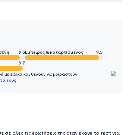
σύνη
9.3
Έμπειρος & καταρτισμένος
9.5
9.7
 με ειδικό και θέλουν να μοιραστούν
τά τους
ε σε όλες τις ερωτήσεις της όταν έκανε το τεστ για