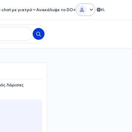
e chat με γιατρό
Ανακάλυψε το DO+
EL
μός Λάρισας