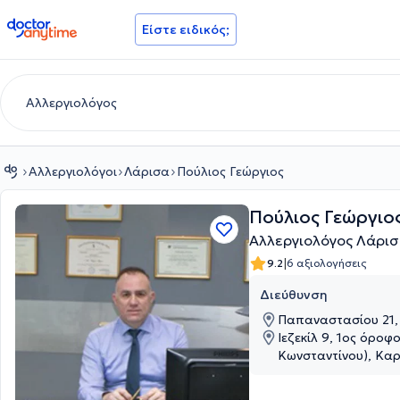
doctoranytime
Είστε ειδικός;
Αλλεργιολόγοι
Λάρισα
Πούλιος Γεώργιος
Πούλιος Γεώργιο
Αλλεργιολόγος Λάρι
|
9.2
6 αξιολογήσεις
Διεύθυνση
Παπαναστασίου 21,
Ιεζεκίλ 9, 1ος όροφο
Κωνσταντίνου), Κα