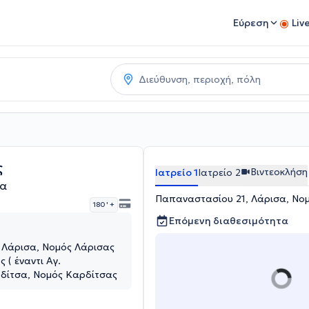
Εύρεση
Liv
ς
Βιντεοκλήση
Ιατρείο 1
Ιατρείο 2
σα
Παπαναστασίου 21, Λάρισα, Νο
180 '
+
Επόμενη διαθεσιμότητα
 Λάρισα, Νομός Λάρισας
ς ( έναντι Αγ.
ρδίτσα, Νομός Καρδίτσας