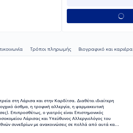
πικοινωνία
Τρόποι πληρωμής
Βιογραφικό και καριέρα
ατρεία στη Λάρισα και στην Καρδίτσα. Διαθέτει ιδιαίτερη
ρογχικό άσθμα, η τροφική αλλεργία, η φαρμακευτική
σες). Επιπροσθέτως, ο γιατρός είναι Επιστημονικός
οσοκομείου Λάρισας και Υπεύθυνος Aλλεργιολόγος του
εθνών συνεδρίων με ανακοινώσεις σε πολλά από αυτά και
 είναι μέλος της Ελληνικής Εταιρείας Αλλεργιολογίας και