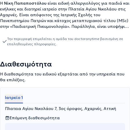
Η
Νίκη Παπαποστόλου
είναι ειδική αλλεργιολόγος για παιδιά και
ενήλικες και διατηρεί ιατρείο στην Πλατεία Αγίου Νικολάου στις
Αχαρνές. Είναι απόφοιτος της Ιατρικής Σχολής του
Πανεπιστημίου Πατρών και κάτοχος μεταπτυχιακού τίτλου (MSc)
στην «Παιδιατρική Πνευμονολογία». Παράλληλα, είναι υποψήφια
διδάκτωρ του Εθνικού και Καποδιστριακού Πανεπιστημίου
Αθηνών (ΕΚΠΑ). Ολοκλήρωσε την ειδίκευσή της στην
Την περιγραφή επιμελείται η ομάδα του doctoranytime βασισμένη σε
Αλλεργιολογική Μονάδα «Δ. Καλογερομήτρος» της Β’
επαληθευμένες πληροφορίες.
Πανεπιστημιακής Κλινικής Δερματικών και Αφροδισίων Νόσων
του ΕΚΠΑ στο Πανεπιστημιακό Γενικό Νοσοκομείο ΑΤΤΙΚΟΝ στο
οποίο παραμένει επιστημονική συνεργάτης. Η ιατρός διαθέτει
Διαθεσιμότητα
εκτενή εξειδίκευση σε όλα τα πεδία της αλλεργιολογίας,
περιλαμβάνοντας αναπνευστικές αλλεργίες, αλλεργική ρινίτιδα,
Η διαθεσιμότητα του ειδικού εξαρτάται από την υπηρεσία που
αλλεργικό άσθμα, δερματικές αλλεργίες, ατοπική δερματίτιδα,
θα επιλέξεις.
κνίδωση, αγγειοοίδημα, τροφικές αλλεργίες, αλλεργίες σε
φάρμακα και τσιμπήματα εντόμων, πάνιες ανοσολογικές
καταστάσεις, μαστοκυττάρωση, ηωσινοφιλικές διαταραχές. Η
Ιατρείο 1
Νίκη Παπαποστόλου είναι ενεργό μέλος της Ευρωπαϊκής
Ακαδημίας Αλλεργιολογίας και Κλινικής Ανοσολογίας (EAACI), με
Πλατεια Αγίου Νικολάου 7, 3ος όροφος, Αχαρνές, Αττική
πολυάριθμες παρουσιάσεις και ομιλίες σε διεθνή και ελληνικά
Επόμενη διαθεσιμότητα
συνέδρια, συμβάλλει ενεργά στην προώθηση της επιστήμης της
αλλεργιολογίας. Η βασική της επιδίωξη είναι η παροχή