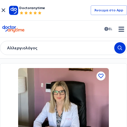
Doctoranytime
Άνοιγμα στο App
doctoranytime
EL
Αλλεργιολόγος