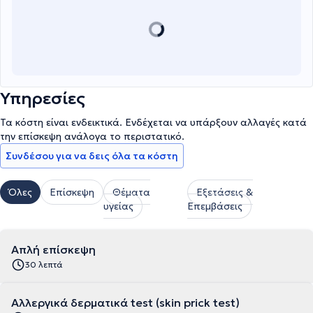
εξατομικευμένης και ποιοτικής φροντίδας που βασίζεται σε
σύγχρονα επιστημονικά δεδομένα. Μέσα από τη χρήση
προηγμένων διαγνωστικών μεθόδων (prick tests, ενδοδερμικά
tests, patch tests) και εξειδικευμένων θεραπειών, όπως η
ανοσοθεραπεία και οι βιολογικοί παράγοντες, αντιμετωπίζει με
επιτυχία ακόμα και τις πιο πολύπλοκες αλλεργικές παθήσεις.
Στόχος της είναι η βελτίωση της ποιότητας ζωής των ασθενών
Υπηρεσίες
της, προσφέροντας σύγχρονες και αποτελεσματικές λύσεις για
την αντιμετώπιση των αλλεργιών.
Τα κόστη είναι ενδεικτικά. Ενδέχεται να υπάρξουν αλλαγές κατά
την επίσκεψη ανάλογα το περιστατικό.
Συνδέσου για να δεις όλα τα κόστη
Όλες
Επίσκεψη
Θέματα
Εξετάσεις &
υγείας
Επεμβάσεις
Απλή επίσκεψη
30 λεπτά
Αλλεργικά δερματικά test (skin prick test)