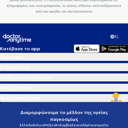
πληροφορίες που αναγράφονται, οι οποίες τίθενται υπό επεξεργασία
από την ομάδα του doctoranytime.
EL
Κατέβασε το app
Περιοχές
Ειδικότητες
Παθήσεις/Υπηρεσίες
Αναζητήσεις
doctoranytime
Διαμορφώνουμε το μέλλον της υγείας
παγκοσμίως
Ελλάδα
Βέλγιο
Μεξικό
Κολομβία
Εκουαδόρ
Γουατεμάλα