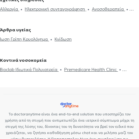
Αλλεργιολόγοι στον Χολαργό
Αλλεργιολόγοι στην Κυψέλη
Αλλεργία
Ηλεκτρονική συνταγογράφηση
Ανοσοθεραπεία
Αλλεργιολόγοι στο Νέο Ψυχικό
Αλλεργιολόγοι στους
Μαστοκυττάρωση
Αλλεργικό σοκ
Ρινίτιδα
Αλλεργική ρινίτιδα
Αμπελόκηπους
Αλλεργιολόγοι στο Πεδίον του Άρεως
Σπιρομέτρηση
Άσθμα
Κνίδωση
Φαρμακευτική αλλεργία
Αλλεργιολόγοι στην Αθήνα
Αλλεργιολόγοι στα Ιλίσια
Άρθρα υγείας
Ίωση Γρίπη Κρυολόγημα
Αλλεργιολόγοι στο Κολωνάκι
Αλλεργιολόγοι στην Παλλήνη
Ίωση Γρίπη Κρυολόγημα
Κνίδωση
Αλλεργιολόγοι στο Αιγάλεω
Αλλεργιολόγοι στο Παγκράτι
Κοντινά νοσοκομεία
Bioclab Ιδιωτικά Πολυιατρεία
Premedicare Health Clinic
Premedicare health clinic
Ιάζω
Το doctoranytime είναι ένα end-to-end solution που υποστηρίζει τον
χρήστη από τη στιγμή που αντιμετωπίζει ένα ιατρικό σύμπτωμα μέχρι τη
στιγμή της λύσης του, δίνοντας του τη δυνατότητα να βρεί τον ειδικό που
χρειάζεται, να ζητήσει καθοδήγηση μέσω chat και να μιλήσει μαζί του
μέσω βιντεοκλήσης. Η Παπαποστολου Νικη έχει συμπληρώσει τις