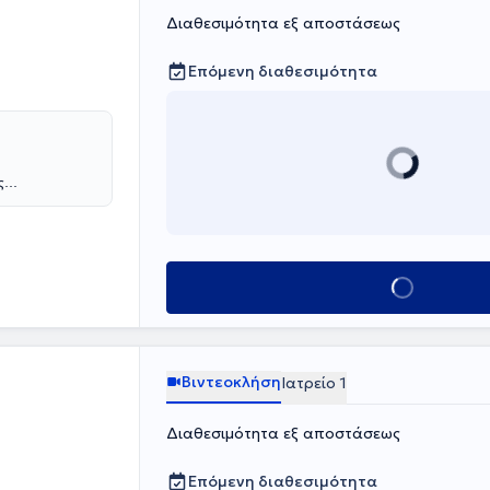
γου Πειραιά,
Διαθεσιμότητα εξ αποστάσεως
φαλής &
ς.
Επόμενη διαθεσιμότητα
ς
ίου Αθηνών.
ων «Παναγιώτη
 Είναι κάτοχος
και
Κλείσε ραντεβο
είς εξετάσεις
ropean Board of
ιμελητής ΩΡΛ
α περιστατικών
εων σε όλο το
Βιντεοκλήση
Ιατρείο 1
ργάτης με την
Διαθεσιμότητα εξ αποστάσεως
Επόμενη διαθεσιμότητα