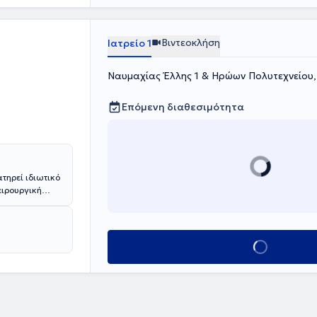
Βιντεοκλήση
Ιατρείο 1
Ναυμαχίας Έλλης 1 & Ηρώων Πολυτεχνείου
Επόμενη διαθεσιμότητα
τηρεί ιδιωτικό
ειρουργική
α έξι μήνες
ό Νοσοκομείο
υργική Κλινική
Κλείσε ραντεβού
ια νοσοκομεία,
ίο Παίδων
κολουθήσει
ι επιμόρφωση