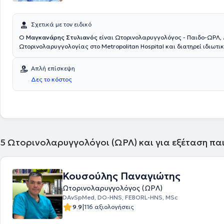
Σχετικά με τον ειδικό
Ο
Μαγκανάρης Στυλιανός
είναι Ωτορινολαρυγγολόγος - Παιδο-ΩΡΛ,
Ωτορινολαρυγγολογίας στο Metropolitan Hospital και διατηρεί ιδιωτικ
Κορυδαλλό και στην Κυπαρισσία. Είναι απόφοιτος της Ιατρικής Σχολή
Πανεπιστημίου Cluj της Ρουμανίας και έλαβε την ειδικότητα του στο
Απλή επίσκεψη
Ωτορινολαρυγγολογικό τμήμα του Γενικού Νοσοκομείου Αθηνών "Ιπποκ
Δες το κόστος
έχει ιδιαίτερη εμπειρία στην ενδοσκοπική χειρουργική και στην χειρο
και ενηλίκων. Τέλος, διαθέτει πολυετή εμπειρία και προσφέρει τις υπη
Ωτορινολαρυγγολογικό τμήμα του Γενικού Νοσοκομείου Αθηνών "Ιπποκ
5
Ωτορινολαρυγγολόγοι (ΩΡΛ) και για εξέταση πα
Κουσούλης Παναγιώτης
Ωτορινολαρυγγολόγος (ΩΡΛ)
DAvSpMed, DO-HNS, FEBORL-HNS, MSc
|
9.9
116 αξιολογήσεις