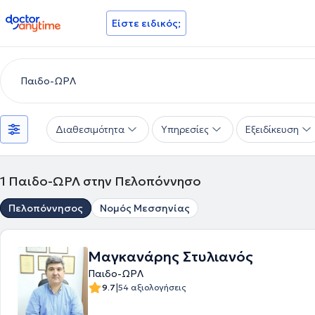
doctoranytime
Είστε ειδικός;
Διαθεσιμότητα
Υπηρεσίες
Εξειδίκευση
1
Παιδο-ΩΡΛ στην Πελοπόννησο
Πελοπόννησος
Νομός Μεσσηνίας
Μαγκανάρης Στυλιανός
Παιδο-ΩΡΛ
|
9.7
54 αξιολογήσεις