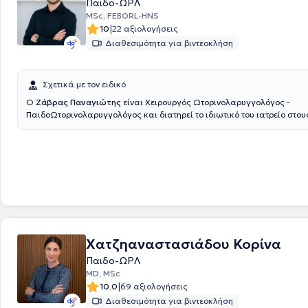
Παιδο-ΩΡΛ
μετεκπαίδευση και εξειδίκευση. Τέλος, είναι μέλος του Ιατρικού Συλλό
MSc, FEBORL-HNS
της Πανελλήνιας Εταιρείας Ωτορινολαρυγγολογίας, Χειρουργικής Kε
|
10
22 αξιολογήσεις
Τραχήλου και του Επιστημονικού Συλλόγου Ιατρών Βελονισμού Ελλάδο
Διαθεσιμότητα για βιντεοκλήση
Σχετικά με τον ειδικό
Ο
Ζάβρας Παναγιώτης
είναι Χειρουργός Ωτορινολαρυγγολόγος -
ΠαιδοΩτορινολαρυγγολόγος και διατηρεί το ιδιωτικό του ιατρείο στου
Αμπελοκήπους. Είναι πτυχιούχος της Ιατρικής Σχολής του Πανεπιστημ
Ειδικεύθηκε στην Παίδο-Ωτορινολαρυγγολογία στο Νοσοκομείο Παίδ
& Αγλαΐας Κυριακού» και κατόπιν συνέχισε την ειδίκευσή του στην
Ωτορινολαρυγγολογία στο Γενικό Νοσοκομείο Αθηνών «Γ. Γεννηματάς».
του Μεταπτυχιακού Τίτλου Σπουδών «Παθήσεις ρινός, βάσης κρανίου 
προσωπικής χώρας», από το Πανεπιστήμιο Πατρών. Έπειτα από επιτυχ
κατέχει τον Ευρωπαϊκό τίτλο Ωτορινολαρυγγολογίας (Fellow of the Eu
Otolaryngology- Head & Neck Surgery). Παράλληλα εργάζεται ως Επ
στο Γενικό Νοσοκομείο Πειραιά «Τζάνειο», αντιμετωπίζοντας πληθώρ
και πραγματοποιώντας μεγάλο αριθμό απλών και σύνθετων επεμβάσ
Χατζηαναστασιάδου Κορίνα
φάσμα της Ωτορινολαρυγγολογίας. Συνεργάζεται ως εξωτερικός συνε
Παιδο-ΩΡΛ
ORL Athens Clinic και τη Βιοκλινική Αθηνών.
MD, MSc
|
10.0
69 αξιολογήσεις
Διαθεσιμότητα για βιντεοκλήση