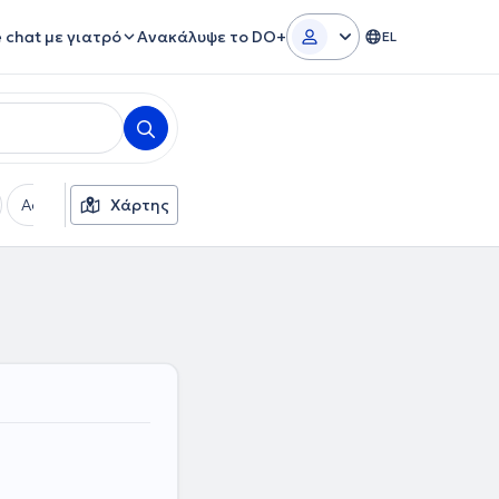
e chat με γιατρό
Ανακάλυψε το DO+
EL
Ασφαλιστικές εταιρείες
Χάρτης
Φύλο