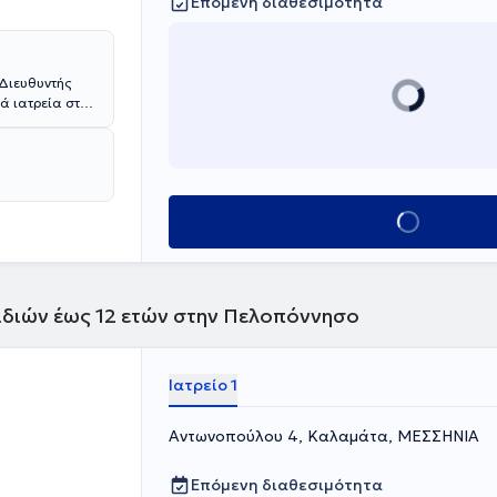
Επόμενη διαθεσιμότητα
 Διευθυντής
ά ιατρεία στον
ς του
ράτειο". Ακόμα,
υργική παίδων
ρεσίες του στο
Κλείσε ραντεβού
ράτειο".
ιδιών έως 12 ετών στην Πελοπόννησο
Ιατρείο 1
Αντωνοπούλου 4, Καλαμάτα, ΜΕΣΣΗΝΙΑ
Επόμενη διαθεσιμότητα