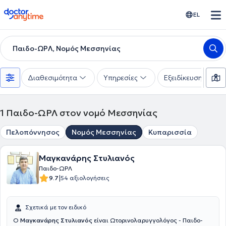
doctoranytime
EL
Παιδο-ΩΡΛ, Νομός Μεσσηνίας
Διαθεσιμότητα
Υπηρεσίες
Εξειδίκευση
1
Παιδο-ΩΡΛ στον νομό Μεσσηνίας
Πελοπόννησος
Νομός Μεσσηνίας
Κυπαρισσία
Μαγκανάρης Στυλιανός
Παιδο-ΩΡΛ
|
9.7
54 αξιολογήσεις
Σχετικά με τον ειδικό
Ο
Μαγκανάρης Στυλιανός
είναι Ωτορινολαρυγγολόγος - Παιδο-