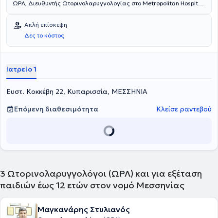
ΩΡΛ, Διευθυντής Ωτορινολαρυγγολογίας στο Metropolitan Hospital
και διατηρεί ιδιωτικά ιατρεία στον Κορυδαλλό και στην
Κυπαρισσία. Είναι απόφοιτος της Ιατρικής Σχολής του
Απλή επίσκεψη
Πανεπιστημίου Cluj της Ρουμανίας και έλαβε την ειδικότητα του στο
Δες το κόστος
Ωτορινολαρυγγολογικό τμήμα του Γενικού Νοσοκομείου Αθηνών
"Ιπποκράτειο". Ακόμα, έχει ιδιαίτερη εμπειρία στην ενδοσκοπική
χειρουργική και στην χειρουργική παίδων και ενηλίκων. Τέλος,
διαθέτει πολυετή εμπειρία και προσφέρει τις υπηρεσίες του στο
Ιατρείο 1
Ωτορινολαρυγγολογικό τμήμα του Γενικού Νοσοκομείου Αθηνών
"Ιπποκράτειο".
Ευστ. Κοκκέβη 22, Κυπαρισσία, ΜΕΣΣΗΝΙΑ
Επόμενη διαθεσιμότητα
Κλείσε ραντεβού
3
Ωτορινολαρυγγολόγοι (ΩΡΛ) και για εξέταση
παιδιών έως 12 ετών στον νομό Μεσσηνίας
Μαγκανάρης Στυλιανός