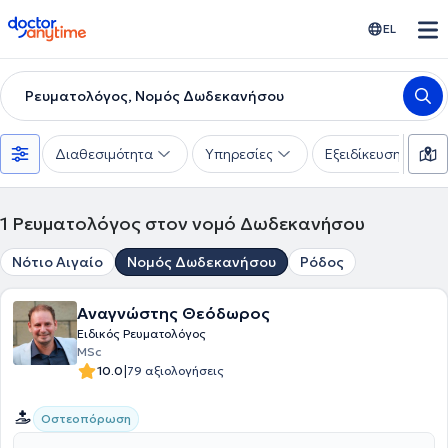
doctoranytime
EL
Ρευματολόγος, Νομός Δωδεκανήσου
Διαθεσιμότητα
Υπηρεσίες
Εξειδίκευση
1
Ρευματολόγος στον νομό Δωδεκανήσου
Νότιο Αιγαίο
Νομός Δωδεκανήσου
Ρόδος
Αναγνώστης Θεόδωρος
Ειδικός Ρευματολόγος
MSc
|
10.0
79 αξιολογήσεις
Οστεοπόρωση