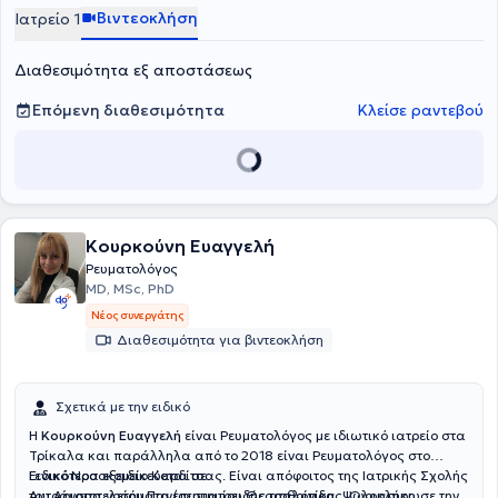
Βιντεοκλήση
Ιατρείο 1
Διαθεσιμότητα εξ αποστάσεως
Επόμενη διαθεσιμότητα
Κλείσε ραντεβού
Κουρκούνη Ευαγγελή
Ρευματολόγος
MD, MSc, PhD
Νέος συνεργάτης
Διαθεσιμότητα για βιντεοκλήση
Σχετικά με την ειδικό
Η
Κουρκούνη Ευαγγελή
είναι Ρευματολόγος με ιδιωτικό ιατρείο στα
Τρίκαλα και παράλληλα από το 2018 είναι Ρευματολόγος στο
Γενικό Νοσοκομείο Καρδίτσας. Είναι απόφοιτος της Ιατρικής Σχολής
Ειδικότερα εξειδικεύεται σε:
του Αριστοτελείου Πανεπιστημίου Θεσσαλονίκης. Ολοκλήρωσε την
Αυτοάνοσα νοσήματα (ρευματοειδής αρθρίτιδα, Ψωριασικη