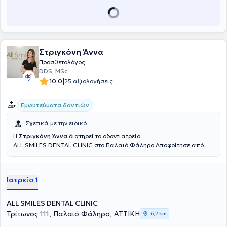
Στριγκόνη Άννα
Προσθετολόγος
DDS, MSc
|
10.0
25 αξιολογήσεις
Εμφυτεύματα δοντιών
Σχετικά με την ειδικό
Η
Στριγκόνη Άννα
διατηρεί το οδοντιατρείο
ALL SMILES DENTAL CLINIC στο Παλαιό Φάληρο.Αποφοίτησε από
την Οδοντιατρική Σχολή του Εθνικού και Καποδιστριακού
Πανεπστημίου Αθηνών το 2018. Το 2019 εισήχθει στο Μεταπτυχιακό
πρόγραμμα ειδίκευσης στην Προσθετική και Προσθετική
Ιατρείο 1
Εμφυτευματολογία του Πανεπιστημίου Αθηνών. Από το 2018 ως και
σήμερα διατελεί επιστημονική συνεργάτης στο γνωστικό
αντικείμενο της Προσθετικής στην Οδοντιατρική Σχολή του ΕΚΠΑ.
ALL SMILES DENTAL CLINIC
Έχει συμμετάσχει σε πολυάριθμα τοπικά και διεθνή συνέδρια με
Τρίτωνος 111, Παλαιό Φάληρο, ΑΤΤΙΚΗ
6,2 km
ομιλίες και ελεύθερες ανακοινώσεις, ενώ έχει δημοσιεύσει