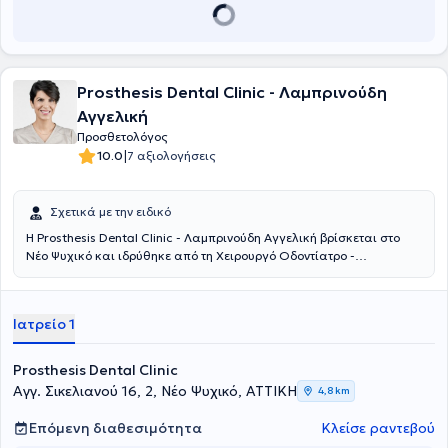
Τέλος, αξίζει να αναφερθεί πως έχει πραγματοποιήσει
πολυάριθμες ανακοινώσεις σε συνέδρια στην Ελλάδα και στο
εξωτερικό.
Prosthesis Dental Clinic - Λαμπρινούδη
Αγγελική
Προσθετολόγος
|
10.0
7 αξιολογήσεις
Σχετικά με την ειδικό
Η Prosthesis Dental Clinic - Λαμπρινούδη Αγγελική βρίσκεται στο
Νέο Ψυχικό και ιδρύθηκε από τη Χειρουργό Οδοντίατρο -
Προσθετολόγο Λαμπρινούδη Αγγελική, μετά από μια πολυετή
επαγγελματική πορεία, για να προσφέρει υπηρεσίες οδοντιατρικές
λύσεις. Έχει ολοκληρώσει τις προπτυχιακές και μεταπτυχιακές
Ιατρείο 1
σπουδές της στην Οδοντιατρική Σχολή του Εθνικού και
Καποδιστριακού Πανεπιστημίου Αθηνών. Οι ψηφιακές
οδοντιατρικές υπηρεσίες και η εξατομικευμένη προσέγγιση του
Prosthesis Dental Clinic
θεραπευόμενου, θα εξασφαλίσουν την ανώδυνη και στοχευμένη
Αγγ. Σικελιανού 16, 2, Νέο Ψυχικό, ΑΤΤΙΚΗ
4,8 km
αντιμετώπιση κάθε περιστατικού. Το επιθυμητό αποτέλεσμα θα
προσθέσει άνεση, ανακούφιση και χαμόγελο στη ζωή σας.
Επόμενη διαθεσιμότητα
Κλείσε ραντεβού