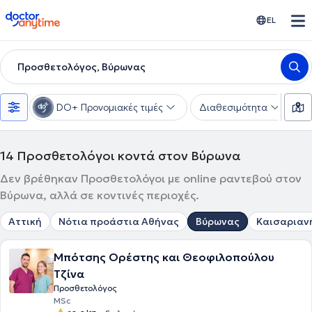
doctoranytime
EL
Προσθετολόγος, Βύρωνας
DO+ Προνομιακές τιμές
Διαθεσιμότητα
Υ
14
Προσθετολόγοι κοντά στον Βύρωνα
Δεν βρέθηκαν Προσθετολόγοι με online ραντεβού στον
Βύρωνα, αλλά σε κοντινές περιοχές.
Αττική
Νότια προάστια Αθήνας
Βύρωνας
Καισαριαν
Μπότσης Ορέστης και Θεοφιλοπούλου
Τζίνα
Προσθετολόγος
MSc