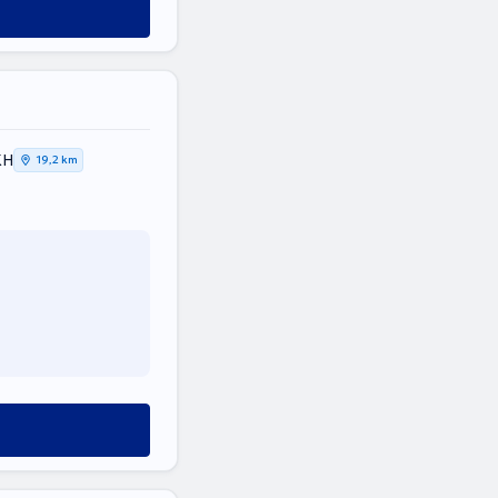
ΚΗ
19,2 km