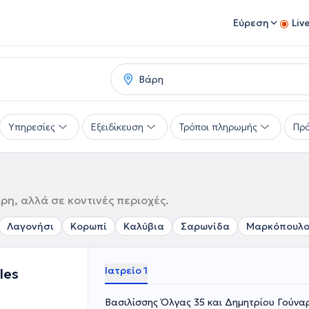
Εύρεση
Liv
Υπηρεσίες
Εξειδίκευση
Τρόποι πληρωμής
Πρό
η, αλλά σε κοντινές περιοχές.
Λαγονήσι
Κορωπί
Καλύβια
Σαρωνίδα
Μαρκόπουλ
Ιατρείο 1
les
Βασιλίσσης Όλγας 35 και Δημητρίου Γούναρη 137, Γλυφάδα,