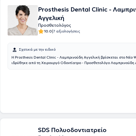
θεραπείας σας.
Prosthesis Dental Clinic - Λαμπρ
Αγγελική
Προσθετολόγος
|
10.0
7 αξιολογήσεις
Σχετικά με την ειδικό
Η Prosthesis Dental Clinic - Λαμπρινούδη Αγγελική βρίσκεται στο Νέο 
ιδρύθηκε από τη Χειρουργό Οδοντίατρο - Προσθετολόγο Λαμπρινούδη 
από μια πολυετή επαγγελματική πορεία, για να προσφέρει υπηρεσίες 
λύσεις. Έχει ολοκληρώσει τις προπτυχιακές και μεταπτυχιακές σπουδέ
Οδοντιατρική Σχολή του Εθνικού και Καποδιστριακού Πανεπιστημίου 
ψηφιακές οδοντιατρικές υπηρεσίες και η εξατομικευμένη προσέγγιση 
θεραπευόμενου, θα εξασφαλίσουν την ανώδυνη και στοχευμένη αντιμ
περιστατικού. Το επιθυμητό αποτέλεσμα θα προσθέσει άνεση, ανακού
χαμόγελο στη ζωή σας.
SDS Πολυοδοντιατρείο