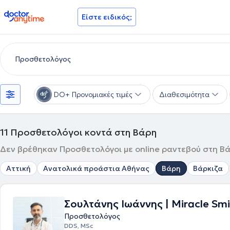
doctoranytime
Είστε ειδικός;
DO+ Προνομιακές τιμές
Διαθεσιμότητα
11
Προσθετολόγοι κοντά στη Βάρη
Δεν βρέθηκαν Προσθετολόγοι με online ραντεβού στη Βάρ
Αττική
Ανατολικά προάστια Αθήνας
Βάρη
Βάρκιζα
Σουλτάνης Ιωάννης | Miracle Smi
Προσθετολόγος
DDS, MSc