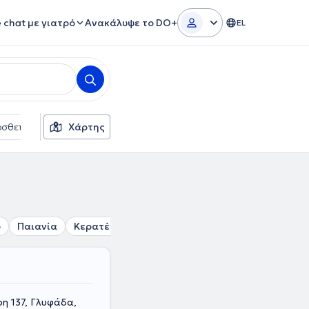
e chat με γιατρό
Ανακάλυψε το DO+
EL
σθετα φίλτρα
Χάρτης
Γλώσσες
Ασφαλιστικές εταιρείες
ο
Παιανία
Κερατέα
Ανάβυσσος
Σπάτα
Κάντζα