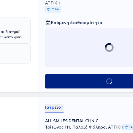
ΑΤΤΙΚΗ
7,1 km
Επόμενη διαθεσιμότητα
αι διατηρεί
α" λειτουργεί
ύργου
A). Ο κος
ής και 13ετή
, ακίνητης και
 κα Ελένη
θηνών, με
ς παθήσεις των
άλλων
Κλείσε ραντεβού
καλύπτουν όλο
είου εστιάζει
ο χαμηλό
ν ασθενών, σε
Ιατρείο 1
ALL SMILES DENTAL CLINIC
Τρίτωνος 111, Παλαιό Φάληρο, ΑΤΤΙΚΗ
14