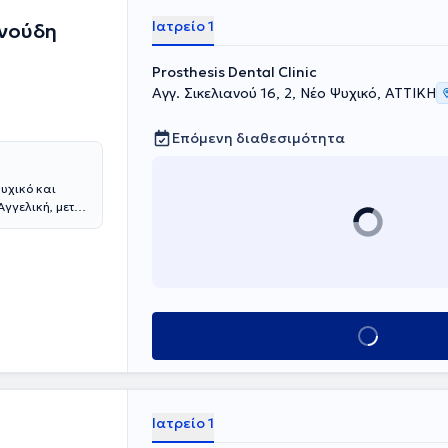
Ιατρείο 1
ινούδη
Prosthesis Dental Clinic
Αγγ. Σικελιανού 16, 2, Νέο Ψυχικό, ΑΤΤΙΚΗ
Επόμενη διαθεσιμότητα
Ψυχικό και
Αγγελική, μετά
οδοντιατρικές
ς της στην
Αθηνών. Οι
του
ετώπιση κάθε
φιση και
Κλείσε ραντεβού
Ιατρείο 1