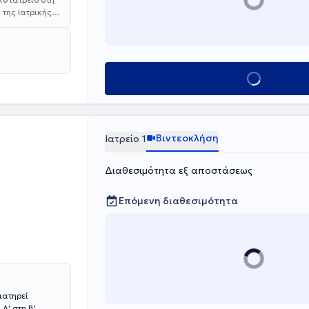
 της Ιατρικής
ο Εθνικό και
κής υπηρεσίας
υμονολογίας -
Κλείσε ραντεβο
ποκομίζοντας
ίωσης. Κατά τη
ενικό
΄΄Θριάσιο'' και
ά ιατρεία στη
Βιντεοκλήση
Ιατρείο 1
άζεται με
ού Συλλόγου
Διαθεσιμότητα εξ αποστάσεως
μερώνει τους
α φιλικό και
ιατρικών
Επόμενη διαθεσιμότητα
ιατηρεί
Α' στη Β'