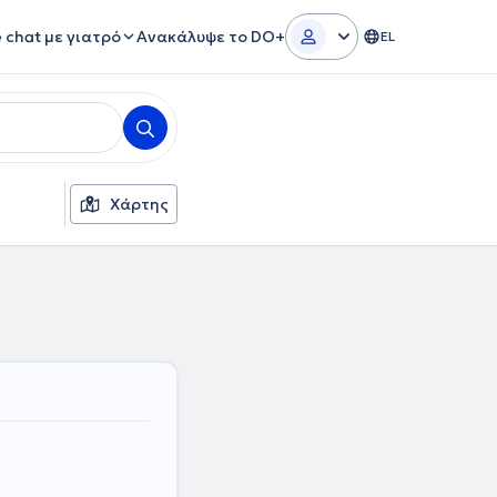
e chat με γιατρό
Ανακάλυψε το DO+
EL
Χάρτης