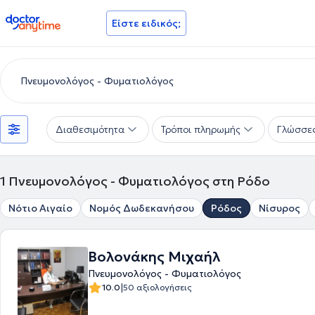
doctoranytime
Είστε ειδικός;
Διαθεσιμότητα
Τρόποι πληρωμής
Γλώσσε
1
Πνευμονολόγος - Φυματιολόγος στη Ρόδο
Νότιο Αιγαίο
Νομός Δωδεκανήσου
Ρόδος
Νίσυρος
Βολονάκης Μιχαήλ
Πνευμονολόγος - Φυματιολόγος
|
10.0
50 αξιολογήσεις