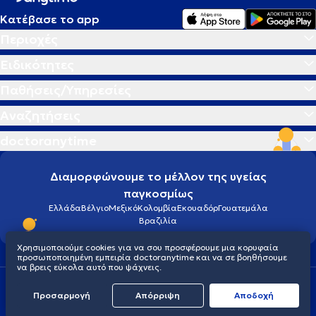
Κατέβασε το app
Περιοχές
Ειδικότητες
Παθήσεις/Υπηρεσίες
Αναζητήσεις
doctoranytime
Διαμορφώνουμε το μέλλον της υγείας
παγκοσμίως
Ελλάδα
Βέλγιο
Μεξικό
Κολομβία
Εκουαδόρ
Γουατεμάλα
Βραζιλία
Χρησιμοποιούμε cookies για να σου προσφέρουμε μια κορυφαία
προσωποποιημένη εμπειρία doctoranytime και να σε βοηθήσουμε
να βρεις εύκολα αυτό που ψάχνεις.
Οροι χρήσης
Cookies
Πολιτική προστασίας προσωπικού απορρήτου
Προσαρμογή
Απόρριψη
Aποδοχή
© 2026 doctoranytime