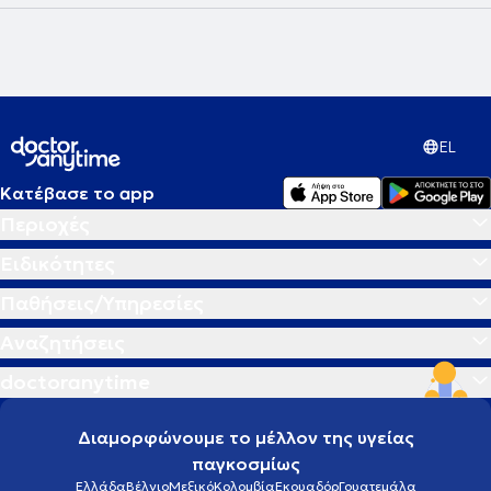
EL
Κατέβασε το app
Περιοχές
Ειδικότητες
Παθήσεις/Υπηρεσίες
Αναζητήσεις
doctoranytime
Διαμορφώνουμε το μέλλον της υγείας
παγκοσμίως
Ελλάδα
Βέλγιο
Μεξικό
Κολομβία
Εκουαδόρ
Γουατεμάλα