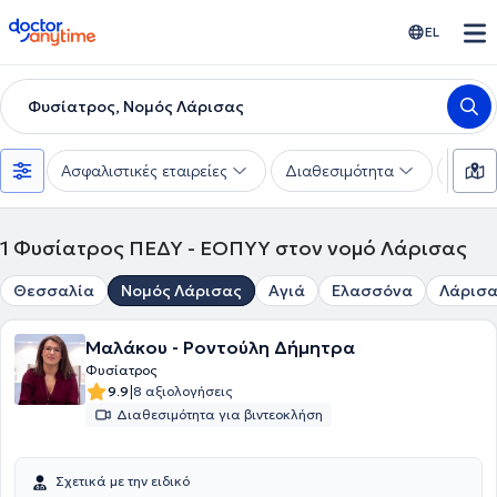
doctoranytime
EL
Φυσίατρος, Νομός Λάρισας
Ασφαλιστικές εταιρείες
Διαθεσιμότητα
Υπηρε
1
Φυσίατρος ΠΕΔΥ - ΕΟΠΥΥ στον νομό Λάρισας
Θεσσαλία
Νομός Λάρισας
Αγιά
Ελασσόνα
Λάρισ
Μαλάκου - Ροντούλη Δήμητρα
Φυσίατρος
|
9.9
8 αξιολογήσεις
Διαθεσιμότητα για βιντεοκλήση
Σχετικά με την ειδικό