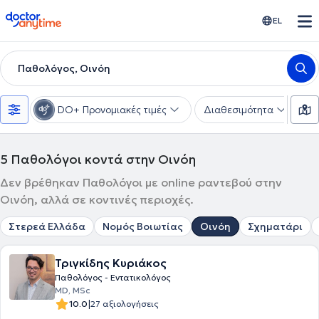
doctoranytime
EL
Παθολόγος, Οινόη
DO+ Προνομιακές τιμές
Διαθεσιμότητα
Υ
5
Παθολόγοι κοντά στην Οινόη
Δεν βρέθηκαν Παθολόγοι με online ραντεβού στην
Οινόη, αλλά σε κοντινές περιοχές.
Στερεά Ελλάδα
Νομός Βοιωτίας
Οινόη
Σχηματάρι
Τριγκίδης Κυριάκος
Παθολόγος - Εντατικολόγος
MD, MSc
|
10.0
27 αξιολογήσεις