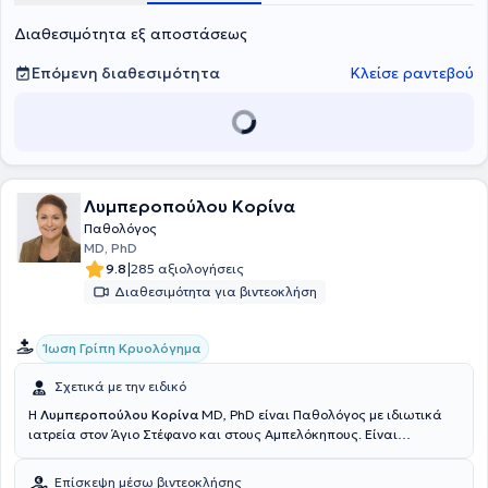
μέλος του Ιατρικού Συλλόγου Αθηνών, της Ελληνικής Γεροντολογικής
Διαθεσιμότητα εξ αποστάσεως
& Γηριατρικής Εταιρείας και της Ελληνικής Εταιρείας Μελέτης &
Έρευνας της Γήρανσης.
Επόμενη διαθεσιμότητα
Κλείσε ραντεβού
Λυμπεροπούλου Κορίνα
Παθολόγος
MD, PhD
|
9.8
285 αξιολογήσεις
Διαθεσιμότητα για βιντεοκλήση
Ίωση Γρίπη Κρυολόγημα
Σχετικά με την ειδικό
Η
Λυμπεροπούλου Κορίνα
MD, PhD είναι Παθολόγος με ιδιωτικά
ιατρεία στον Άγιο Στέφανο και στους Αμπελόκηπους. Είναι
πτυχιούχος και Διδάκτωρ, με βαθμό "άριστα" και θέμα τη "Σήψη",
του Εθνικού και Καποδιστριακού Πανεπιστημίου Αθηνών και έχει
Επίσκεψη μέσω βιντεοκλήσης