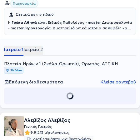
Παχυσαρκία
Σχετικά με την ειδικό
Η
Γρέκα Αθηνά
είναι
Ειδικός Παθολόγος - master Διατροφολoγία
- master Γεροντολoγία
.Διιατηρεί ιδιωτικά ιατρεία σε Κυψέλη και
Ωρωπό. Είναι πτυχιούχος της Ιατρικής Σχολής του Εθνικού και
Καποδιστριακού Πανεπιστημίου Αθηνών και κάτοχος
μεταπτυχιακού τίτλου στην "Επείγουσα Προνοσοκομειακή Ιατρική"
Ιατρείο 1
Ιατρείο 2
από το Υπουργείο Υγείας και το ΕΚΑΒ. Επίσης, διαθέτει
μεταπτυχιακό στη Γεροντολογία από το European University Cyprus
και μεταπτυχιακό διατροφολογίας, Dietetics and Nutricion Studies,
Πλατεία Ηρώων 1 (Σκάλα Ωρωπού), Ωρωπός, ΑΤΤΙΚΗ
Pearson Assurded από την Αγγλία. Η γιατρός παρακολουθεί και
16,6 km
συμμετέχει με εργασίες σε πλήθος συνεδρίων στην Ελλάδα και το
εξωτερικό, στα πλαίσια της συνεχούς κατάρτισης και έχει
Επόμενη διαθεσιμότητα
Κλείσε ραντεβού
αρθρογραφήσει σε περιοδικά γενικού ενδιαφέροντος για θέματα
υγείας. Αξίζει αναφερθεί ότι έχει βραβευθεί από τον Ιατρικό
Σύλλογο Αθηνών, για την εθελοντική συμμετοχή στο Ιατρείο
Κοινωνικής Αποστολής, από την ΕΚΕΠΥ, για την εκπαίδευση και την
εθελοντική συμμετοχή στις Ιατρικές Ομάδες Άμεσης Δράσης για
επείγουσες καταστάσεις του Ιατρικού Συλλόγου Αθηνών και έχει
λάβει εύφημος μνεία για την εθελοντική της συμμετοχή στο Ιατρείο
Αλεβίζος Αλεβίζος
Κοινωνικής Αποστολής. Η κα Γρέκα είναι επιστημονικός συνεργάτης
Γενικός Γιατρός
του Ιατρικού Κέντρου Αθηνών και εθελοντής ιατρός στους Γιατρούς
|
9.9
213 αξιολογήσεις
του Κόσμου. Στα ιατρεία της αντιμετωπίζονται θέματα της
Διαθεσιμότητα για βιντεοκλήση