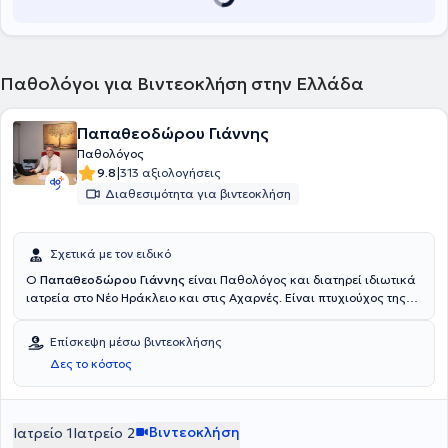
Παθολόγοι για Βιντεοκλήση στην Ελλάδα
Παπαθεοδώρου Γιάννης
Παθολόγος
|
9.8
313 αξιολογήσεις
Διαθεσιμότητα για βιντεοκλήση
Σχετικά με τον ειδικό
Ο
Παπαθεοδώρου Γιάννης
είναι Παθολόγος και διατηρεί ιδιωτικά
ιατρεία στο Νέο Ηράκλειο και στις Αχαρνές. Είναι πτυχιούχος της
Ιατρικής Σχολής του Πανεπιστημίου της Κραϊόβα και ειδικεύτηκε
στην Παθολογία στο Γενικό Ογκολογικό Νοσοκομείο "Άγιοι
Επίσκεψη μέσω βιντεοκλήσης
Ανάργυροι" και στην Α’ Παθολογική κλινική του Γενικού
Δες το κόστος
Νοσοκομείου Αθηνών "Ευαγγελισμός", με κλινική ειδίκευση στις
λοιμώξεις. Είναι συνεργάτης ιατρός της Eurodiet και συμμετέχει σε
πλήθος ιατρικών συνεδρίων στην Ελλάδα και το εξωτερικό, ενώ
έχει συγγράψει μαζί με τη μικροβιολόγο ιατρό σύζυγό του, το βιβλίο
Βιντεοκλήση
Ιατρείο 1
Ιατρείο 2
"Η ερμηνεία των μικροβιολογικών εξετάσεων". Τέλος, ο ιατρός είναι