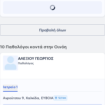
αγωγών, καθώς και την έκδοση απαραίτητων βεβαιώσεων για
εργασία ή οδήγηση. Επιπλέον, διαθέτει εμπειρία στη σύνταξη
φακέλων ΚΕΠΑ, προσφέροντας ολοκληρωμένη υποστήριξη για τις
διαδικασίες αξιολόγησης αναπηρίας, με υπευθυνότητα, ακρίβεια
και απόλυτο σεβασμό στον ασθενή.
Προβολή όλων
10
Παθολόγοι κοντά στην Οινόη
ΑΛΕΞΙΟΥ ΓΕΩΡΓΙΟΣ
Παθολόγος
Ιατρείο 1
Ανρούτσου 9, Χαλκίδα, ΕΥΒΟΙΑ
12,1 km