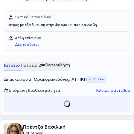
ευρύτερης παθολογίας και δίνονται λύσεις σε περιστατικά
ευαλωτότητας. Επιπλέον, διεκπεραιώνονται επείγοντα και
προγραμματισμένα περιστατικά της ευρύτερης παθολογίας,
προσεγγίζονται θέματα πρόληψης υγείας, με έμφαση στην
Σχετικά με τον ειδικό
θεραπευτική αντιμετώπιση, συνδυαστικά με άσκηση και διατροφή,
Ιατρος με εξειδικευση στην Φαρμακευτικη Κανναβη
σε σχέση με τις υπάρχουσες συννοσηρότητες, εξατομικευμένα και
ανά περίπτωση.
Απλή επίσκεψη
Δες το κόστος
Βιντεοκλήση
Ιατρείο 1
Ιατρείο 2
Δημοκρίτου 2, Θρακομακεδόνες, ΑΤΤΙΚΗ
25,9 km
Επόμενη διαθεσιμότητα
Κλείσε ραντεβού
Πρέντζα Βασιλική
Παθολόγος