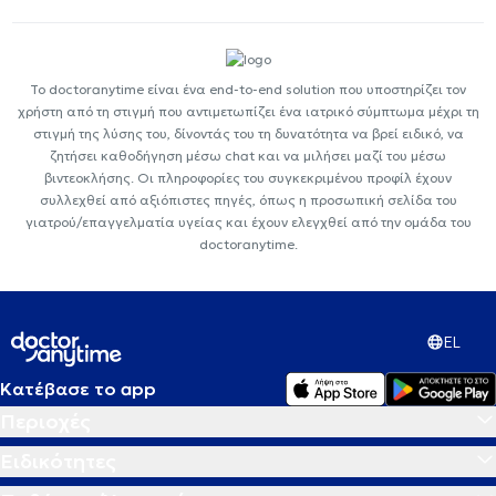
Το doctoranytime είναι ένα end-to-end solution που υποστηρίζει τον
χρήστη από τη στιγμή που αντιμετωπίζει ένα ιατρικό σύμπτωμα μέχρι τη
στιγμή της λύσης του, δίνοντάς του τη δυνατότητα να βρεί ειδικό, να
ζητήσει καθοδήγηση μέσω chat και να μιλήσει μαζί του μέσω
βιντεοκλήσης. Οι πληροφορίες του συγκεκριμένου προφίλ έχουν
συλλεχθεί από αξιόπιστες πηγές, όπως η προσωπική σελίδα του
γιατρού/επαγγελματία υγείας και έχουν ελεγχθεί από την ομάδα του
doctoranytime.
EL
Κατέβασε το app
Περιοχές
Ειδικότητες