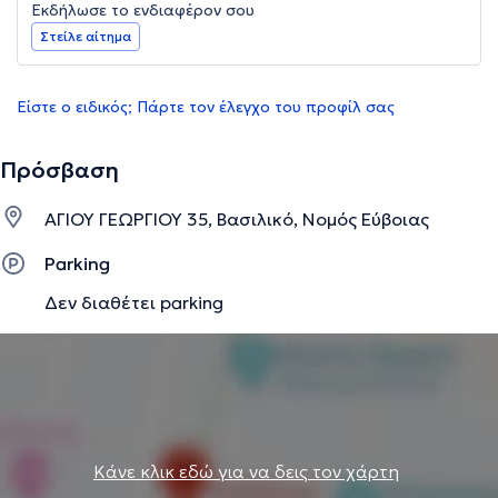
Εκδήλωσε το ενδιαφέρον σου
Στείλε αίτημα
Είστε ο ειδικός; Πάρτε τον έλεγχο του προφίλ σας
Πρόσβαση
ΑΓΙΟΥ ΓΕΩΡΓΙΟΥ 35, Βασιλικό, Νομός Εύβοιας
Parking
Δεν διαθέτει parking
Κάνε κλικ εδώ για να δεις τον χάρτη