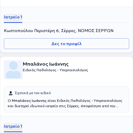
Ιατρείο 1
Κωστοπούλου Περιστέρη 6, Σέρρες, ΝΟΜΟΣ ΣΕΡΡΩΝ
Δες το προφίλ
Μπαλάνος Ιωάννης
Ειδικός Παθολόγος - Υπερτασιολόγος
Σχετικά με τον ειδικό
Ο
Μπαλάνος Ιωάννης
είναι Ειδικός Παθολόγος - Υπερτασιολόγος
και διατηρεί ιδιωτικό ιατρείο στις Σέρρες. Αποφοίτησε από την
Ιατρική Σχολή του Αριστοτέλειου Πανεπιστημίου Θεσσαλονίκης και
ολοκλήρωσε την ειδικότητά του στην Α΄ Παθολογική Κλινική του
Γενικού Νοσοκομείου Σερρών και στη Β΄ Προπαιδευτική Παθολογική
Ιατρείο 1
Κλινική του Γενικού Νοσοκομείου Θεσσαλονίκης "Ιπποκράτειο".
Διαθέτει ιδιαίτερη εμπειρία σε υπερτασιολογικά περιστατικά,