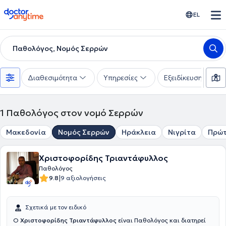
doctoranytime
EL
Παθολόγος, Νομός Σερρών
Διαθεσιμότητα
Υπηρεσίες
Εξειδίκευση
1
Παθολόγος στον νομό Σερρών
Μακεδονία
Νομός Σερρών
Ηράκλεια
Νιγρίτα
Πρώ
Χριστοφορίδης Τριαντάφυλλος
Παθολόγος
|
9.8
9 αξιολογήσεις
Σχετικά με τον ειδικό
Ο
Χριστοφορίδης Τριαντάφυλλος
είναι Παθολόγος και διατηρεί