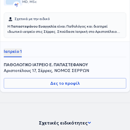
MD, MSc
Σχετικά με την ειδικό
Η
Παπαστεφάνου Ευαγγελία
είναι Παθολόγος και διατηρεί
ιδιωτικό ιατρείο στις Σέρρες. Σπούδασε Ιατρική στο Αριστοτέλειο
Πανεπιστήμιο Θεσσαλονίκης και έχει πραγματοποιήσει
μεταπτυχιακές σπουδές στη Διαχείριση Γήρανσης και Χρονίων
Νοσημάτων" στην Ιατρική Σχολή Θεσσαλίας. Διαθέτει πολυετή
Ιατρείο 1
εμπειρία έχοντας συμμετάσχει επί 20 έτη στη λειτουργία του
Υπερτασιολογικού Ιατρείου του Γενικού Νοσοκομείου Σερρών και
έχοντας διατελέσει Διευθύντρια ΕΣΥ στη Β΄ Παθολογική Κλινική του
ΠΑΘΟΛΟΓΙΚΟ ΙΑΤΡΕΙΟ Ε. ΠΑΠΑΣΤΕΦΑΝΟΥ
ίδιου νοσοκομείου.
Αριστοτέλους 17, Σέρρες, ΝΟΜΟΣ ΣΕΡΡΩΝ
Δες το προφίλ
Σχετικές ειδικότητες