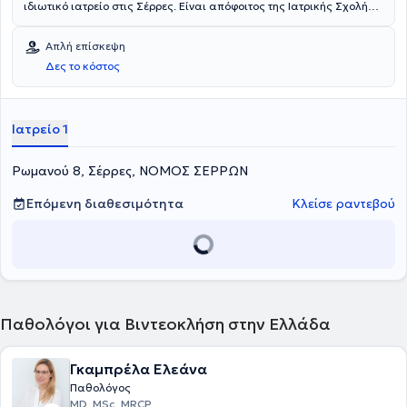
ιδιωτικό ιατρείο στις Σέρρες. Είναι απόφοιτος της Ιατρικής Σχολής
του Αριστοτελείου Πανεπιστημίου Θεσσαλονίκης και ειδικεύτηκε
στην Παθολογία, στο Γενικό Νοσοκομείο Σερρών και στο
Απλή επίσκεψη
Πανεπιστημιακό Γενικό Νοσοκομείο Θεσσαλονίκης. Παράλληλα με
Δες το κόστος
το ιδιωτικό του ιατρείο, είναι υπεύθυνος της Μονάδας Χρόνιων
Παθήσεων της Κωστοπούλειος Στέγης. Τέλος, αποτελεί μέλος του
Ιατρικού Συλλόγου Σερρών και έχει παρακολουθήσει πλήθος
συνεδρίων στην Ελλάδα και το εξωτερικό.
Ιατρείο 1
Ρωμανού 8, Σέρρες, ΝΟΜΟΣ ΣΕΡΡΩΝ
Επόμενη διαθεσιμότητα
Κλείσε ραντεβού
Παθολόγοι για Βιντεοκλήση στην Ελλάδα
Γκαμπρέλα Ελεάνα
Παθολόγος
MD, MSc, MRCP