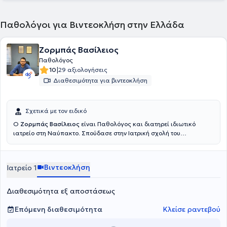
Παθολόγοι για Βιντεοκλήση στην Ελλάδα
Ζορμπάς Βασίλειος
Παθολόγος
|
10
29 αξιολογήσεις
Διαθεσιμότητα για βιντεοκλήση
Σχετικά με τον ειδικό
Ο
Ζορμπάς Βασίλειος
είναι Παθολόγος και διατηρεί ιδιωτικό
ιατρείο στη Ναύπακτο. Σπούδασε στην Ιατρική σχολή του
Δημοκρίτειου Πανεπιστημίου Θράκης και ακολούθως υπηρέτησε
ως Ιατρός υπηρεσίας υπαίθρου στο Γενικό Νοσοκομείο
Μεσολογγίου - Κέντρο Υγείας Ναυπάκτου - Περιφερικό Ιατρείο
Βιντεοκλήση
Ιατρείο 1
Πλατάνου . Ειδικεύτηκε στην Παθολογία στο Πανεπιστημιακό Γενικό
Νοσοκομείο Πατρών και μετεκπαιδεύτηκε στην Κλινική Ηπατολογία
κατόπιν συμμετοχής στο 16ο σχολείο της Ελληνικής Εταιρείας
Διαθεσιμότητα εξ αποστάσεως
Μελέτης Ήπατος
Επόμενη διαθεσιμότητα
Κλείσε ραντεβού