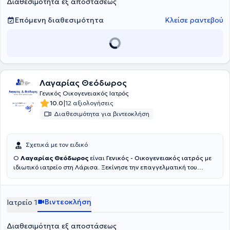
Διαθεσιμότητα εξ αποστάσεως
Επόμενη διαθεσιμότητα
Κλείσε ραντεβού
Λαγαρίας Θεόδωρος
Γενικός Οικογενειακός Ιατρός
|
10.0
12 αξιολογήσεις
Διαθεσιμότητα για βιντεοκλήση
Σχετικά με τον ειδικό
Ο
Λαγαρίας Θεόδωρος
είναι
Γενικός - Οικογενειακός ιατρός
με
ιδιωτικό ιατρείο στη Λάρισα. Ξεκίνησε την επαγγελματική του
πορεία ως ειδικευόμενος ιατρός στο Γενικό Νοσοκομείο Χανίων,
όπου υπηρέτησε από το 2007 έως το 2011. Στη συνέχεια, ανέλαβε
καθήκοντα επιμελητή στο Κέντρο Υγείας Αγιάς Λάρισας, όπου
Βιντεοκλήση
Ιατρείο 1
υπηρέτησε μέχρι και τον βαθμό του Επιμελητή Α από το 2011 έως το
2024. Από το 2017 μέχρι και το 2024, διετέλεσε συντονιστής
εκπαίδευσης των ειδικευομένων ιατρών Γενικής/Οικογενειακής
Διαθεσιμότητα εξ αποστάσεως