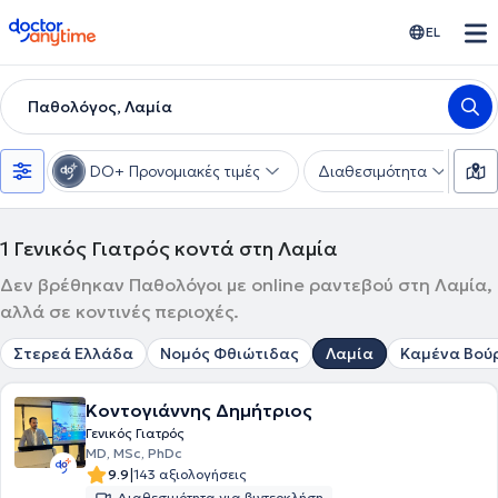
doctoranytime
EL
Παθολόγος, Λαμία
DO+ Προνομιακές τιμές
Διαθεσιμότητα
Ε
1
Γενικός Γιατρός κοντά στη Λαμία
Δεν βρέθηκαν Παθολόγοι με online ραντεβού στη Λαμία,
αλλά σε κοντινές περιοχές.
Στερεά Ελλάδα
Νομός Φθιώτιδας
Λαμία
Καμένα Βού
Κοντογιάννης Δημήτριος
Γενικός Γιατρός
MD, MSc, PhDc
|
9.9
143 αξιολογήσεις
Διαθεσιμότητα για βιντεοκλήση