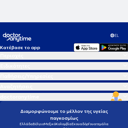
EL
Κατέβασε το app
Περιοχές
Ειδικότητες
Παθήσεις/Υπηρεσίες
Αναζητήσεις
doctoranytime
Διαμορφώνουμε το μέλλον της υγείας
παγκοσμίως
Ελλάδα
Βέλγιο
Μεξικό
Κολομβία
Εκουαδόρ
Γουατεμάλα