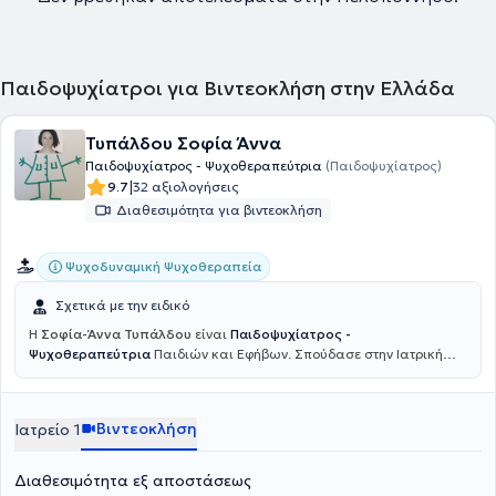
Παιδοψυχίατροι για Βιντεοκλήση στην Ελλάδα
Τυπάλδου Σοφία Άννα
Παιδοψυχίατρος - Ψυχοθεραπεύτρια
(Παιδοψυχίατρος)
|
9.7
32 αξιολογήσεις
Διαθεσιμότητα για βιντεοκλήση
Ψυχοδυναμική Ψυχοθεραπεία
Σχετικά με την ειδικό
Η
Σοφία-Άννα Τυπάλδου
είναι
Παιδοψυχίατρος -
Ψυχοθεραπεύτρια
Παιδιών και Εφήβων. Σπούδασε στην Ιατρική
Σχολή Θεσσαλίας, στη Λάρισα. Εκπλήρωσε την υπηρεσία υπαίθρου
στο Κ.Υ. Φαρσάλων. Έκανε μέρος της ειδικότητάς της στην
Ψυχιατρική Ενηλίκων στο Ψ.Ν.Θ. στη Θεσσαλονικη. Κατόπιν
Βιντεοκλήση
Ιατρείο 1
εργάστηκε ως ειδικευόμενη στη Ψυχιατρική Ενηλίκων στο
Πανεπιστημιακό Νοσοκομειό της Γενεύης στην Ελβετία. Στη συνέχεια
ολοκλήρωσε την ειδικότητα της Παιδοψυχιατρικής στο
Διαθεσιμότητα εξ αποστάσεως
Πανεπιστημιακό Νοσοκομείο της Λοζάνης (CHUV). Με τον τίτλο