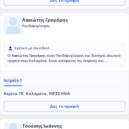
Δες το προφίλ
Λακιώτης Γρηγόρης
Παιδοψυχίατρος
Σχετικά με τον ειδικό
Ο
Λακιώτης Γρηγόρης
είναι Παιδοψυχίατρος και διατηρεί ιδιωτικό
ιατρείο στην Καλαμάτα. Είναι απόφοιτος της Ιατρικής και
Χειρουργικής Σχολής του Universita degli Studi di Napoli Federico II.
Ολοκλήρωσε εκπαίδευση στην Παιδοψυχιατρική ειδικότητα στα
νοσοκομεία «Αγία Όλγα», Παίδων «Αγία Σοφία» και Αιγινήτειο. Το
Ιατρείο 1
2014 παρακολούθησε το διατμηματικό πανεπιστημιακό πρόγραμμα
κλινικής μετεκπαίδευσης στα «Δυναμικά ομάδας σε ψυχιατρικά
πλαίσια» ενώ το 2015 εκπαιδεύτηκε στην Ελληνική Εταιρεία
Ακρίτα 78, Καλαμάτα, ΜΕΣΣΗΝΙΑ
Ψυχαναλυτικής Ψυχοθεραπείας Ομάδας. Τέλος, στο ιδιωτικό του
ιατρείο παρέχει υπηρεσίες συμβουλευτικής γονέων και ζεύγους
Δες το προφίλ
καθώς και υποστηρικτική ψυχοθεραπεία σε ενήλικες.
Τσούσης Ιωάννης