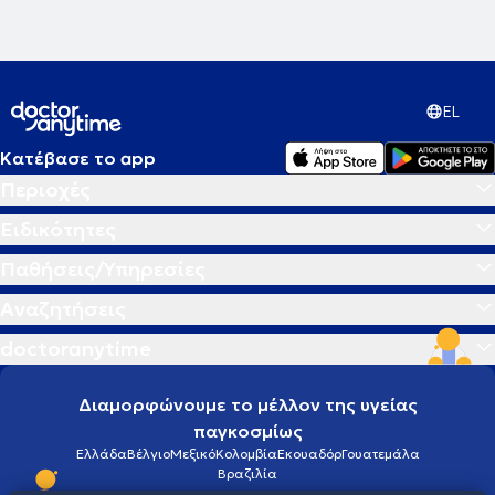
EL
Κατέβασε το app
Περιοχές
Ειδικότητες
Παθήσεις/Υπηρεσίες
Αναζητήσεις
doctoranytime
Διαμορφώνουμε το μέλλον της υγείας
παγκοσμίως
Ελλάδα
Βέλγιο
Μεξικό
Κολομβία
Εκουαδόρ
Γουατεμάλα
Βραζιλία