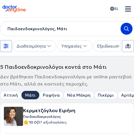
doctoranytime
EL
Παιδοενδοκρινολόγος, Μάτι
Διαθεσιμότητα
Υπηρεσίες
Εξειδίκευση
5
Παιδοενδοκρινολόγοι κοντά στο Μάτι
Δεν βρέθηκαν Παιδοενδοκρινολόγοι με online ραντεβού
στο Μάτι, αλλά σε κοντινές περιοχές.
Αττική
Μάτι
Ραφήνα
Νέα Μάκρη
Πικέρμι
Αρτέμ
Κερμετζόγλου Ειρήνη
Παιδοενδοκρινολόγος
|
10.0
37 αξιολογήσεις