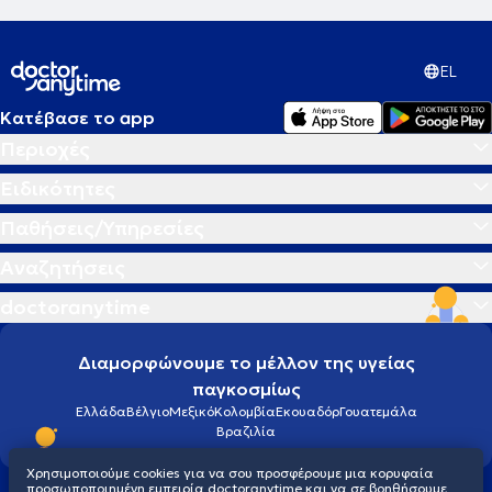
EL
Κατέβασε το app
Περιοχές
Ειδικότητες
Παθήσεις/Υπηρεσίες
Αναζητήσεις
doctoranytime
Διαμορφώνουμε το μέλλον της υγείας
παγκοσμίως
Ελλάδα
Βέλγιο
Μεξικό
Κολομβία
Εκουαδόρ
Γουατεμάλα
Βραζιλία
Χρησιμοποιούμε cookies για να σου προσφέρουμε μια κορυφαία
προσωποποιημένη εμπειρία doctoranytime και να σε βοηθήσουμε