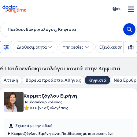
doctoranytime
EL
Παιδοενδοκρινολόγος, Κηφισιά
Διαθεσιμότητα
Υπηρεσίες
Εξειδίκευση
6
Παιδοενδοκρινολόγοι κοντά στην Κηφισιά
Αττική
Βόρεια προάστια Αθήνας
Κηφισιά
Νέα Ερυθρ
Κερμετζόγλου Ειρήνη
Παιδοενδοκρινολόγος
|
10.0
37 αξιολογήσεις
Σχετικά με την ειδικό
Η
Κερμετζόγλου Ειρήνη
είναι Παιδίατρος με πιστοποιημένη