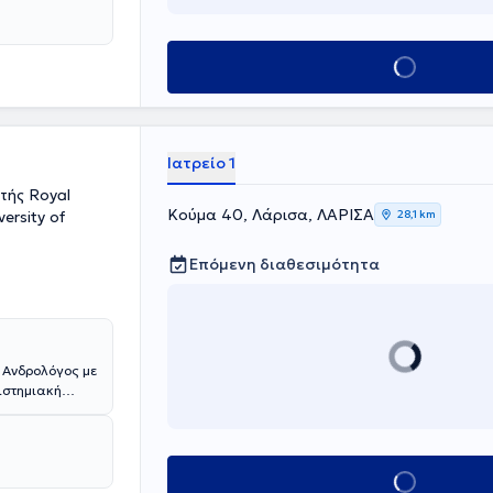
είναι
χει εργαστεί
θηνών "Ερυθρός
Κλείσε ραντεβού
ων και
Ιατρείο 1
τής Royal
Κούμα 40, Λάρισα, ΛΑΡΙΣΑ
ersity of
28,1 km
Επόμενη διαθεσιμότητα
 Ανδρολόγος με
πιστημιακή
υνητική
ασχολούμενος με
ς της
κής ομάδας του
Κλείσε ραντεβού
αίδευση στη