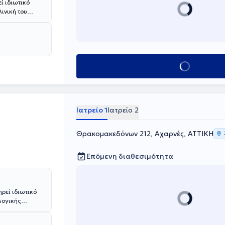
ί ιδιωτικό
ινική του
 Κεντρικής
ospital. Το
σφέρει πλήρη
χοι νεφρών,
ετώπιση
Κλείσε ραντεβού
όπιο),
s προστάτη,
ντιμετώπιση
ονο μηχάνημα
αναστατική
Ιατρείο 1
Ιατρείο 2
Θρακομακεδόνων 212, Αχαρνές, ΑΤΤΙΚΗ
Επόμενη διαθεσιμότητα
ρεί ιδιωτικό
λογικής
επιστήμιο
 "Θεαγένειο"