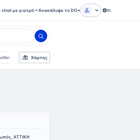
e chat με γιατρό
Ανακάλυψε το DO+
EL
σθετα φίλτρα
Χάρτης
Γλώσσες
Ασφαλιστικές εταιρείες
ρωπός, ΑΤΤΙΚΗ