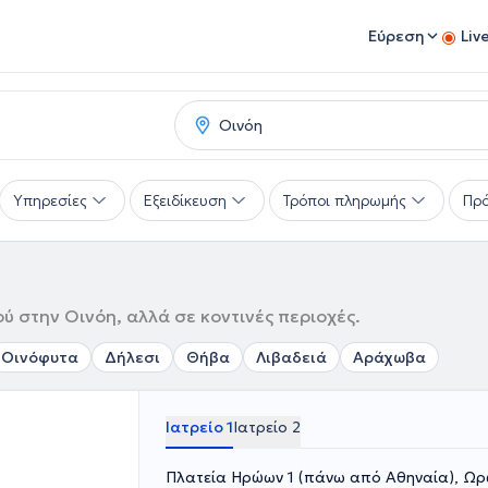
Εύρεση
Liv
Υπηρεσίες
Εξειδίκευση
Τρόποι πληρωμής
Πρό
ύ στην Οινόη, αλλά σε κοντινές περιοχές.
Οινόφυτα
Δήλεσι
Θήβα
Λιβαδειά
Αράχωβα
Ιατρείο 1
Ιατρείο 2
Πλατεία Ηρώων 1 (πάνω από Αθηναία), Ω