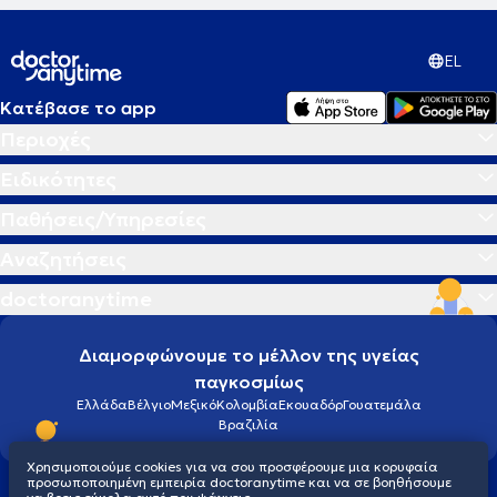
EL
Κατέβασε το app
Περιοχές
Ειδικότητες
Παθήσεις/Υπηρεσίες
Αναζητήσεις
doctoranytime
Διαμορφώνουμε το μέλλον της υγείας
παγκοσμίως
Ελλάδα
Βέλγιο
Μεξικό
Κολομβία
Εκουαδόρ
Γουατεμάλα
Βραζιλία
Χρησιμοποιούμε cookies για να σου προσφέρουμε μια κορυφαία
προσωποποιημένη εμπειρία doctoranytime και να σε βοηθήσουμε