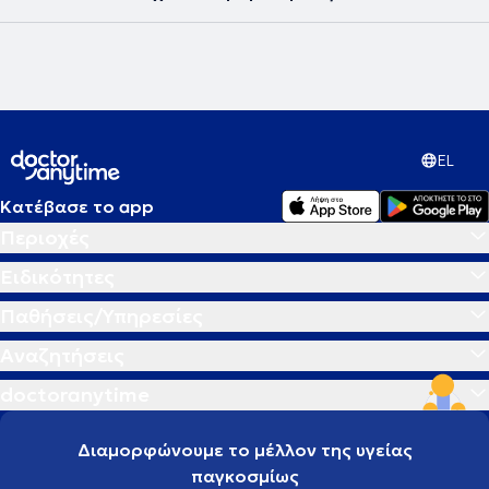
εμβολίου OSE2101 έναντι της κλασικής χημειοθεραπείας σε
ασθενείς με προχωρημένο μη - μικροκυτταρικό καρκίνο του
πνεύμονα και δευτερογενή αντίσταση στην ανοσοθεραπεία. Η
επιστημονική του προσέγγιση συνδυάζει την εξατομικευμένη ιατρική
με τη σύγχρονη κλινική έρευνα, προσφέροντας στους ασθενείς του
πρόσβαση σε καινοτόμες θεραπείες και υψηλού επιπέδου
ογκολογική φροντίδα.
EL
Κατέβασε το app
Περιοχές
Ειδικότητες
Παθήσεις/Υπηρεσίες
Αναζητήσεις
doctoranytime
Διαμορφώνουμε το μέλλον της υγείας
παγκοσμίως