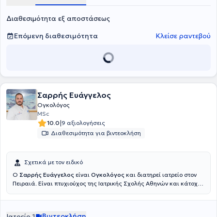
Διαθεσιμότητα εξ αποστάσεως
Επόμενη διαθεσιμότητα
Κλείσε ραντεβού
Σαρρής Ευάγγελος
Ογκολόγος
MSc
|
10.0
9 αξιολογήσεις
Διαθεσιμότητα για βιντεοκλήση
Σχετικά με τον ειδικό
Ο
Σαρρής Ευάγγελος
είναι
Ογκολόγος
και διατηρεί ιατρείο στον
Πειραιά. Είναι πτυχιούχος της Ιατρικής Σχολής Αθηνών και κάτοχος
μεταπτυχιακού διπλώματος Ειδίκευσης στην Ογκολογία Θώρακος
από την Ιατρική Σχολή του Εθνικού και Καποδιστριακού
Πανεπιστημίου Αθηνών. Έλαβε την ειδικότητα της Παθολογικής
Βιντεοκλήση
Ιατρείο 1