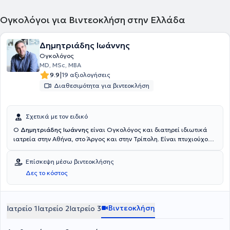
Ογκολόγοι για Βιντεοκλήση στην Ελλάδα
Δημητριάδης Ιωάννης
Ογκολόγος
MD, MSc, MBA
|
9.9
19 αξιολογήσεις
Διαθεσιμότητα για βιντεοκλήση
Σχετικά με τον ειδικό
Ο
Δημητριάδης Ιωάννης
είναι Ογκολόγος και διατηρεί ιδιωτικά
ιατρεία στην Αθήνα, στο Άργος και στην Τρίπολη. Είναι πτυχιούχος
Ιατρικής από την Σχολή Επιστημών Υγείας του Πανεπιστημίου
Πατρών και ειδικεύτηκε στην Παθολογία, στην Παθολογική Κλινική
Επίσκεψη μέσω βιντεοκλήσης
του Γενικού Νοσοκομείου Άργους. Στη συνέχεια ειδικεύτηκε στην
Δες το κόστος
Αιματολογία, στο Αιματολογικό Τμήμα του Γενικού Νοσοκομείου
Αθηνών "Αλεξάνδρα" και στην Παθολογική Ογκολογία, στην
Ογκολογική Κλινική του 251 Γενικού Νοσοκομείου Αεροπορίας και
στην Ογκολογική - Αιματολογική Μονάδα της Θεραπευτικής
Βιντεοκλήση
Ιατρείο 1
Ιατρείο 2
Ιατρείο 3
Κλινικής του Γενικού Νοσοκομείου Αθηνών "Αλεξάνδρα". Επιπλέον,
παρακολούθησε μεταπτυχιακό πρόγραμμα στην "Ογκολογία