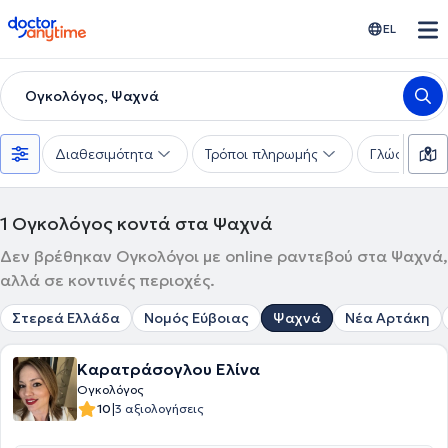
doctoranytime
EL
Ογκολόγος, Ψαχνά
Διαθεσιμότητα
Τρόποι πληρωμής
Γλώσσες
1
Ογκολόγος κοντά στα Ψαχνά
Δεν βρέθηκαν Ογκολόγοι με online ραντεβού στα Ψαχνά,
αλλά σε κοντινές περιοχές.
Στερεά Ελλάδα
Νομός Εύβοιας
Ψαχνά
Νέα Αρτάκη
Καρατράσογλου Ελίνα
Ογκολόγος
|
10
3 αξιολογήσεις