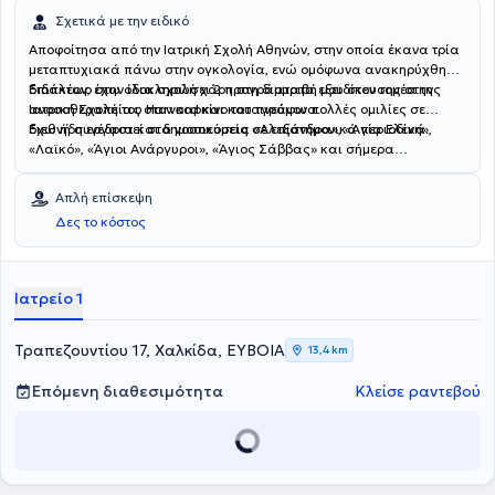
Σχετικά με την ειδικό
Αποφοίτησα από την Ιατρική Σχολή Αθηνών, στην οποία έκανα τρία
μεταπτυχιακά πάνω στην ογκολογία, ενώ ομόφωνα ανακηρύχθηκα
διδάκτωρ στην ίδια σχολή χάρη στη διατριβή μου στον τομέα της
Επιπλέον, έχω ολοκληρώσει 2 προγράμματα εξειδίκευσης στην
ανοσοθεραπείας στον καρκίνο του πνεύμονα.
Ιατρική Σχολή του Harvard και καταγράφω πολλές ομιλίες σε
διεθνή συνέδρια και δημοσιεύσεις σε επιστημονικά περιοδικά.
Εχω ήδη εργαστεί στα νοσοκομεία «Αλεξάνδρα», «Αγία Ελένη»,
«Λαϊκό», «Άγιοι Ανάργυροι», «Άγιος Σάββας» και σήμερα
συνεργάζομαι με το «Ερρίκος Ντυνάν». Επιπροσθέτως,
εξειδικεύτηκα στον καρκίνο του μαστού στο University College
Απλή επίσκεψη
London Hospital (UCLH) με υποτροφία από την Εταιρεία Ογκολόγων
Δες το κόστος
- Παθολόγων Ελλάδας.
Ιατρείο 1
Τραπεζουντίου 17, Χαλκίδα, ΕΥΒΟΙΑ
13,4 km
Επόμενη διαθεσιμότητα
Κλείσε ραντεβού