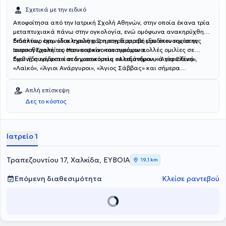
Σχετικά με την ειδικό
Αποφοίτησα από την Ιατρική Σχολή Αθηνών, στην οποία έκανα τρία
μεταπτυχιακά πάνω στην ογκολογία, ενώ ομόφωνα ανακηρύχθηκα
διδάκτωρ στην ίδια σχολή χάρη στη διατριβή μου στον τομέα της
Επιπλέον, έχω ολοκληρώσει 2 προγράμματα εξειδίκευσης στην
ανοσοθεραπείας στον καρκίνο του πνεύμονα.
Ιατρική Σχολή του Harvard και καταγράφω πολλές ομιλίες σε
διεθνή συνέδρια και δημοσιεύσεις σε επιστημονικά περιοδικά.
Εχω ήδη εργαστεί στα νοσοκομεία «Αλεξάνδρα», «Αγία Ελένη»,
«Λαϊκό», «Άγιοι Ανάργυροι», «Άγιος Σάββας» και σήμερα
συνεργάζομαι με το «Ερρίκος Ντυνάν». Επιπροσθέτως,
εξειδικεύτηκα στον καρκίνο του μαστού στο University College
Απλή επίσκεψη
London Hospital (UCLH) με υποτροφία από την Εταιρεία Ογκολόγων
Δες το κόστος
- Παθολόγων Ελλάδας.
Ιατρείο 1
Τραπεζουντίου 17, Χαλκίδα, ΕΥΒΟΙΑ
19,1 km
Επόμενη διαθεσιμότητα
Κλείσε ραντεβού