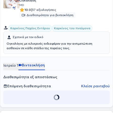
μελέτες και διαθέτει πολλές επιστημονικές δημοσιεύσεις. Τέλος, ο
Ογκολόγος
γιατρός είναι μέλος της Εταιρείας Ογκολόγων - Παθολόγων
MD
Ελλάδας, της Ευρωπαϊκής Εταιρείας Παθολογικής Ογκολογίας και
|
10.0
37 αξιολογήσεις
της Αμερικανικής Εταιρείας Κλινικής Ογκολογίας.
Διαθεσιμότητα για βιντεοκλήση
Καρκίνος Παχέος Εντέρου
Καρκίνος του πνεύμονα
Σχετικά με τον ειδικό
Ογκολόγος με ειλικρινές ενδιαφέρον για την αντιμετώπιση
ασθενών σε κάθε στάδιο της πορείας τους.
Βιντεοκλήση
Ιατρείο 1
Διαθεσιμότητα εξ αποστάσεως
Επόμενη διαθεσιμότητα
Κλείσε ραντεβού