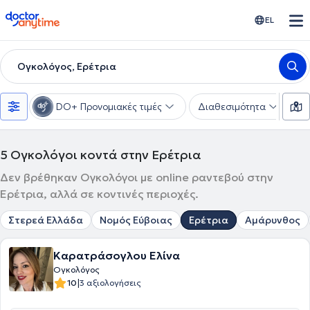
doctoranytime
EL
Ογκολόγος, Ερέτρια
DO+ Προνομιακές τιμές
Διαθεσιμότητα
Υ
5
Ογκολόγοι κοντά στην Ερέτρια
Δεν βρέθηκαν Ογκολόγοι με online ραντεβού στην
Ερέτρια, αλλά σε κοντινές περιοχές.
Στερεά Ελλάδα
Νομός Εύβοιας
Ερέτρια
Αμάρυνθος
Καρατράσογλου Ελίνα
Ογκολόγος
|
10
3 αξιολογήσεις