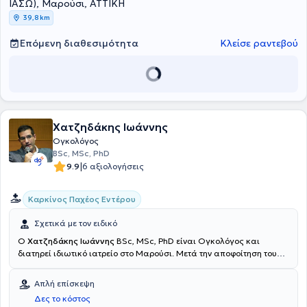
Κολέγιο Μαιευτήρων – Γυναικολόγων (RCOG).
ΙΑΣΩ), Μαρούσι, ΑΤΤΙΚΗ
39,8 km
Επόμενη διαθεσιμότητα
Κλείσε ραντεβού
Χατζηδάκης Ιωάννης
Ογκολόγος
BSc, MSc, PhD
|
9.9
6 αξιολογήσεις
Καρκίνος Παχέος Εντέρου
Σχετικά με τον ειδικό
Ο
Χατζηδάκης Ιωάννης
BSc, MSc, PhD είναι Ογκολόγος και
διατηρεί ιδιωτικό ιατρείο στο Μαρούσι. Μετά την αποφοίτηση του
από την Ελληνογερμανική Αγωγή Αθηνών ολοκλήρωσε τις σπουδές
του στο Τμήμα Βιολογίας της Σχολής Θετικών Επιστημών του
Απλή επίσκεψη
Εθνικού και Καποδιστριακού Πανεπιστημίου Αθηνών το 2006 και εν
Δες το κόστος
συνεχεία έλαβε με τον βαθμό "Άριστα" τον τίτλου του Διατμηματικού