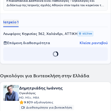
Η
Καλαπανίδα Δέσποινα
είναι
Παθολόγος - Ογκολόγος
και
Διδάκτωρ της Ιατρικής σχολής Αθηνών στον τομέα του καρκίνου του
μαστού, διατηρώντας ιδιωτικό ιατρείο στο Χαλάνδρι. Στόχος της
είναι να στέκεται ουσιαστικά δίπλα στους ασθενείς με καρκίνο σε
κάθε στάδιο της θεραπείας τους. Δίνει ιδιαίτερη έμφαση στη σαφή
Ιατρείο 1
τους ενημέρωση, την εμπιστοσύνη και την ανθρώπινη σχέση ιατρού -
ασθενούς. Διαθέτει σημαντική εμπειρία ως ερευνητής σε μεγάλες
πολυκεντρικές κλινικές μελέτες, γεγονός που της επιτρέπει να
Λεωφόρος Κηφισίας 362, Χαλάνδρι, ΑΤΤΙΚΗ
40,3 km
εφαρμόζει σύγχρονες και τεκμηριωμένες θεραπευτικές
προσεγγίσεις. Συνεργάζεται με τα Νοσοκομεία "Υγεία" και
Επόμενη διαθεσιμότητα
Κλείσε ραντεβού
Ευρωκλινική Αθηνών καθώς συμμετέχει και ενεργά στην
επιστημονική έρευνα με δημοσιεύσεις σε διεθνή συνέδρια και
επιστημονικά περιοδικά.
Ογκολόγοι για Βιντεοκλήση στην Ελλάδα
Δημητριάδης Ιωάννης
Ογκολόγος
MD, MSc, MBA
|
9.9
19 αξιολογήσεις
Διαθεσιμότητα για βιντεοκλήση